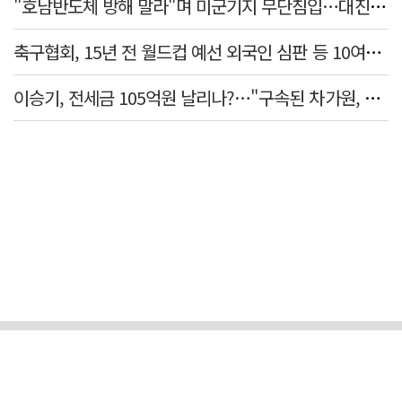
"호남반도체 방해 말라"며 미군기지 무단침입…대진연 회원 3명 '구속'
축구협회, 15년 전 월드컵 예선 외국인 심판 등 10여명에 '성 접대'
이승기, 전세금 105억원 날리나?…"구속된 차가원, 형사 범죄 영역"