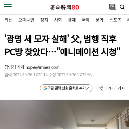
최신
오피니언
정치
사회
경제
국제
문화
스포츠
'광명 세 모자 살해' 父, 범행 직후
PC방 찾았다…"애니메이션 시청"
김영경 기자
hope@imaeil.com
입력 2022-10-26 17:20:14 수정 2022-10-26 17:32:58
구글 검색 선호 출처로 추가