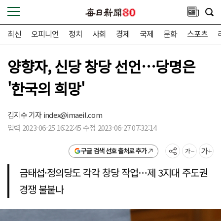
최신
오피니언
정치
사회
경제
국제
문화
스포츠
양향자, 신당 창당 선언…당명은
'한국의 희망'
김지수 기자
index@imaeil.com
입력 2023-06-25 16:22:45 수정 2023-06-27 07:32:14
구글 검색 선호 출처로 추가
금태섭·정의당도 각각 창당 작업…제 3지대 주도권
경쟁 불붙나