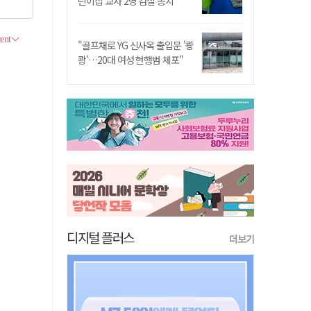
린이집 교사 2명 검찰 송치
"골프채로 YG 신사옥 출입문 '쾅
쾅'…20대 여성 현행범 체포"
디지털 플러스
더보기