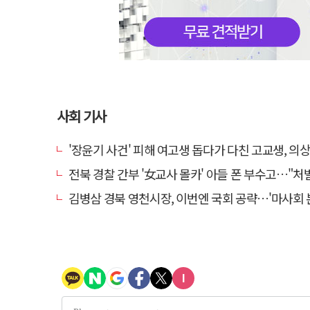
사회 기사
'장윤기 사건' 피해 여고생 돕다가 다친 고교생, 의
전북 경찰 간부 '女교사 몰카' 아들 폰 부수고…"처벌 못하는 사안" 내부
김병삼 경북 영천시장, 이번엔 국회 공략…'마사회 본사 이전·광역교통망 확충