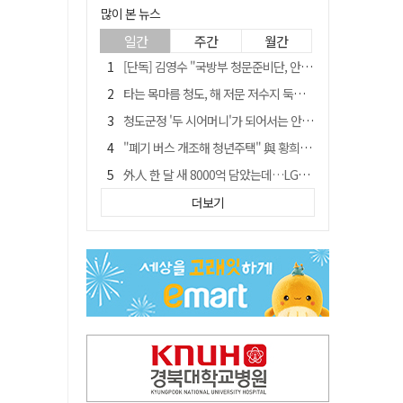
많이 본 뉴스
일간
주간
월간
[단독] 김영수 "국방부 청문준비단, 안규백 탈영 알고있었다"
타는 목마름 청도, 해 저문 저수지 둑에 군수가 서 있었다
청도군정 '두 시어머니'가 되어서는 안된다
"폐기 버스 개조해 청년주택" 與 황희…'딸 학비는 年 4200만원'
外人 한 달 새 8000억 담았는데…LG이노텍 목표주가는 왜 엇갈릴까
임시휴업 들어갔던 홈플러스 영주점, 7일 영업 재개…지하 1층만 운영
더보기
신세계사이먼, 대구 아울렛 토지매매 계약 체결… 사업 본궤도
SK하이닉스, 주당 375원 분기 배당 공시…"3분기 중 주주환원 방안 확정"
이의준 전 경북도 새마을봉사과장, 제28대 울릉군 부군수 취임
"상법개정해도 주주가 '봉'"…하이닉스 솔리다임 상장설에 술렁[개미와글와글]