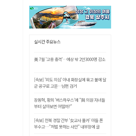
실시간 주요뉴스
美 7월 '고용 충격'…예상 밖 2만3000명 감소
[속보] '외도 의심' 아내 화장실에 묶고 불에 달
군 공구로 고문…남편 검거
장동혁, 황희 '버스하우스'에 "與 의원 자녀들
부터 살아보면 어떨까?"
[속보] 전북 경찰 간부 '女교사 몰카' 아들 폰
부수고…"처벌 못하는 사안" 내부망에 글