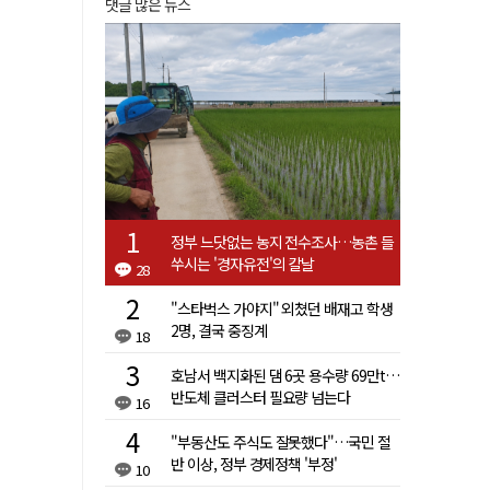
댓글 많은 뉴스
정부 느닷없는 농지 전수조사…농촌 들
쑤시는 '경자유전'의 칼날
28
"스타벅스 가야지" 외쳤던 배재고 학생
2명, 결국 중징계
18
호남서 백지화된 댐 6곳 용수량 69만t…
반도체 클러스터 필요량 넘는다
16
"부동산도 주식도 잘못했다"…국민 절
반 이상, 정부 경제정책 '부정'
10