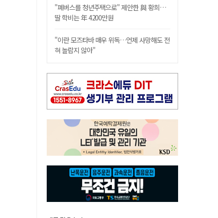
"폐버스를 청년주택으로" 제안한 與 황희…
딸 학비는 年 4200만원
"이란 모즈타바 매우 위독…언제 사망해도 전
혀 놀랍지 않아"