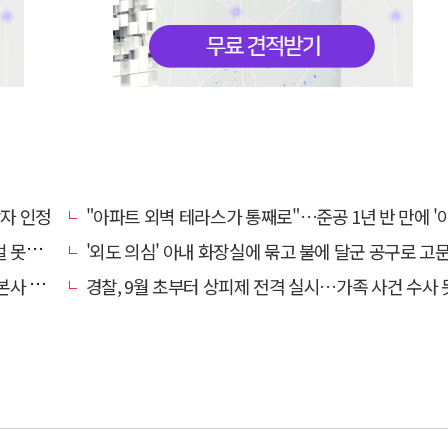
상자 인정
"아파트 외벽 테라스가 통째로"…준공 1년 반 만에 '아찔 
망에 글
'외도 의심' 아내 화장실에 묶고 불에 달군 공구로 고문…남편 
' 요청
경찰, 9월 초부터 상피제 전격 실시…가족 사건 수사