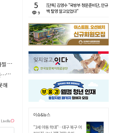
[단독] 김영수 "국방부 청문준비단, 안규
백 탈영 알고있었다"
9
사고'
검거
 못해
이슈&뉴스
"3세 아동 학대"…대구 북구 어