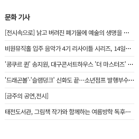
문화 기사
[전시속으로] 낡고 버려진 폐기물에 예술의 생명을 불어넣다…김결수 개인전
비원뮤직홀 입주 음악가 4기 리사이틀 시리즈, 14일부터 6주간 개최
'콩쿠르 퀸' 송지원, 대구콘서트하우스 '더 마스터즈' 무대 오른다
'드래곤볼'·'슬램덩크' 신화도 끝…소년점프 발행부수 100만부 붕괴
[금주의 공연,전시]
태전도서관, 그림책 작가와 함께하는 여름방학 독후체험 운영