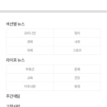
섹션별 뉴스
오피니언
정치
경제
사회
국제
스포츠
라이프 뉴스
부동산
문화
교육
건강
이웃사랑
동정
주간매일
고향사랑