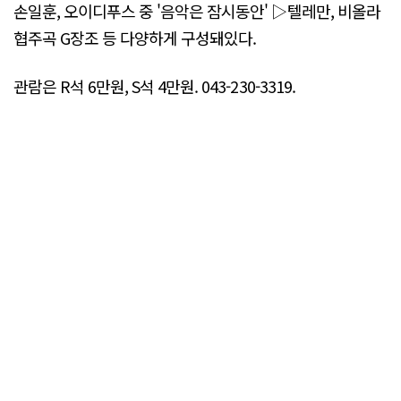
손일훈, 오이디푸스 중 '음악은 잠시동안' ▷텔레만, 비올라
협주곡 G장조 등 다양하게 구성돼있다.
관람은 R석 6만원, S석 4만원. 043-230-3319.