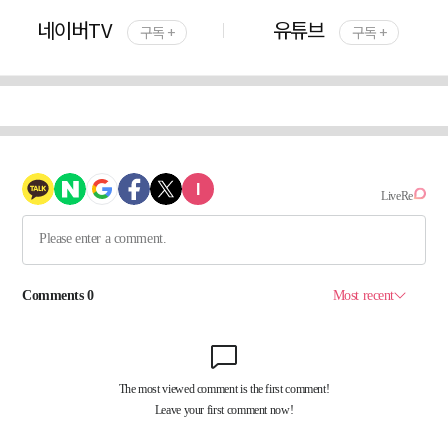
네이버TV
유튜브
구독 +
구독 +