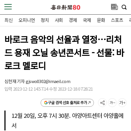
최신
오피니언
정치
사회
경제
국제
문화
스포츠
바로크 음악의 선율과 열정…리처
드 용재 오닐 송년콘서트 - 선물: 바
로크 멜로디
심헌재 기자
gjswo0302@imaeil.com
입력 2023-12-12 14:57:14 수정 2023-12-18 07:28:21
구글 검색 선호 출처로 추가
12월 20일, 오후 7시 30분. 아양아트센터 아양홀에
서