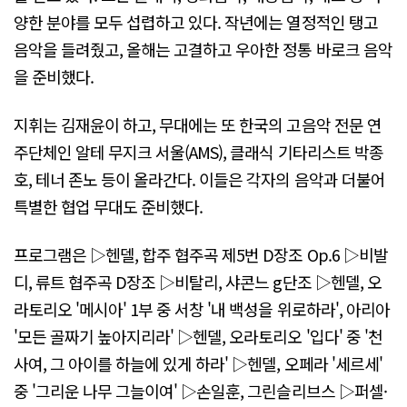
양한 분야를 모두 섭렵하고 있다. 작년에는 열정적인 탱고
음악을 들려줬고, 올해는 고결하고 우아한 정통 바로크 음악
을 준비했다.
지휘는 김재윤이 하고, 무대에는 또 한국의 고음악 전문 연
주단체인 알테 무지크 서울(AMS), 클래식 기타리스트 박종
호, 테너 존노 등이 올라간다. 이들은 각자의 음악과 더불어
특별한 협업 무대도 준비했다.
프로그램은 ▷헨델, 합주 협주곡 제5번 D장조 Op.6 ▷비발
디, 류트 협주곡 D장조 ▷비탈리, 샤콘느 g단조 ▷헨델, 오
라토리오 '메시아' 1부 중 서창 '내 백성을 위로하라', 아리아
'모든 골짜기 높아지리라' ▷헨델, 오라토리오 '입다' 중 '천
사여, 그 아이를 하늘에 있게 하라' ▷헨델, 오페라 '세르세'
중 '그리운 나무 그늘이여' ▷손일훈, 그린슬리브스 ▷퍼셀·