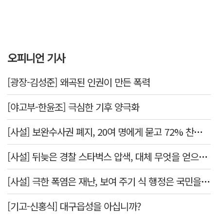
오피니언 기사
[광장-김성준] 왜곡된 인권이 만든 폭력
[야고부-한윤조] 극심한 기후 양극화
[사설] 보완수사권 폐지, 20여 명에게 묻고 72% 찬성했다고 밀어붙였다니
[사설] 뒤늦은 경찰 스타벅스 압색, 대체 무엇을 얻으려는 것인가
[사설] 극한 폭염은 재난, 보여 주기 식 행정은 국민을 지키지 못한다
[기고-신홍식] 대구읍성을 아십니까?