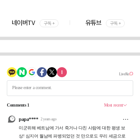
네이버TV
유튜브
구독 +
구독 +