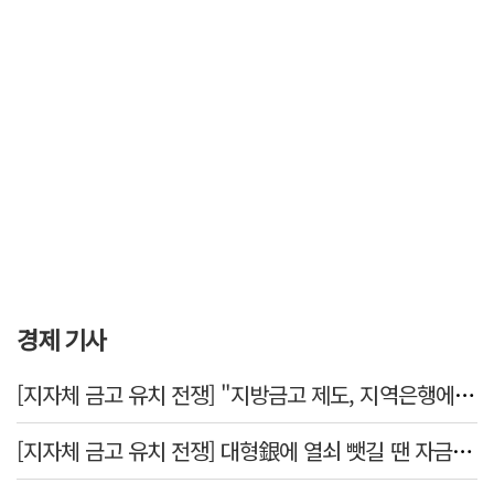
경제 기사
[지자체 금고 유치 전쟁] "지방금고 제도, 지역은행에 불리"
[지자체 금고 유치 전쟁] 대형銀에 열쇠 뺏길 땐 자금 역외 유출→재투자 선순환 붕괴