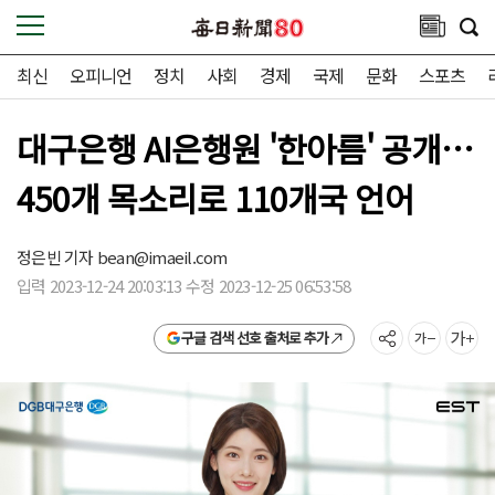
최신
오피니언
정치
사회
경제
국제
문화
스포츠
대구은행 AI은행원 '한아름' 공개…
450개 목소리로 110개국 언어
정은빈 기자
bean@imaeil.com
입력 2023-12-24 20:03:13 수정 2023-12-25 06:53:58
구글 검색 선호 출처로 추가