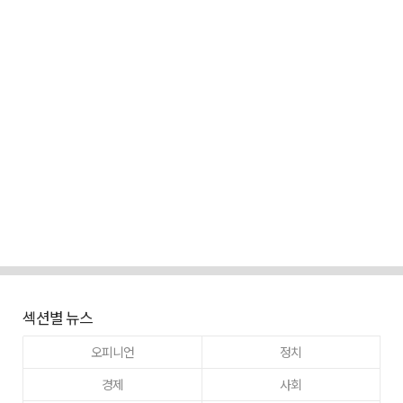
섹션별 뉴스
오피니언
정치
경제
사회