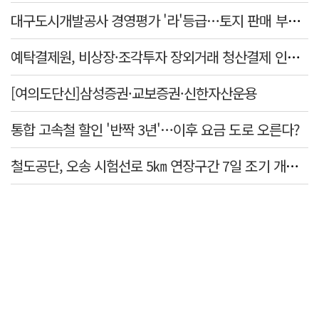
대구도시개발공사 경영평가 '라'등급…토지 판매 부진에 1년 만에 두 단계 '뚝'
예탁결제원, 비상장·조각투자 장외거래 청산결제 인프라 구축 착수…연내 가동
[여의도단신]삼성증권·교보증권·신한자산운용
통합 고속철 할인 '반짝 3년'…이후 요금 도로 오른다?
철도공단, 오송 시험선로 5㎞ 연장구간 7일 조기 개통…LA 메트로 사업 지원