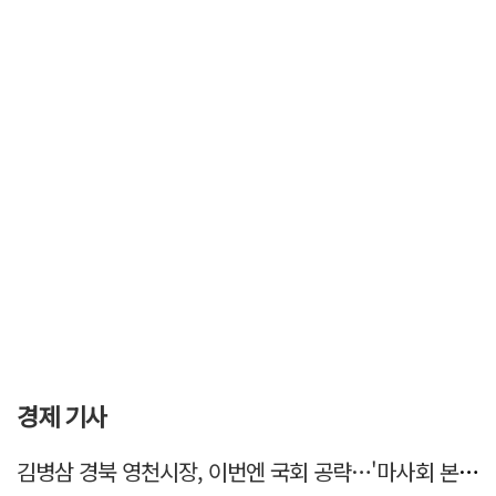
경제 기사
김병삼 경북 영천시장, 이번엔 국회 공략…'마사회 본사 이전·광역교통망 확충' 요청