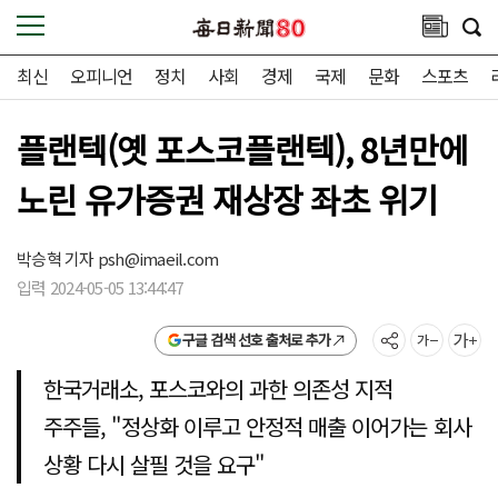
최신
오피니언
정치
사회
경제
국제
문화
스포츠
플랜텍(옛 포스코플랜텍), 8년만에
노린 유가증권 재상장 좌초 위기
박승혁 기자
psh@imaeil.com
입력 2024-05-05 13:44:47
구글 검색 선호 출처로 추가
한국거래소, 포스코와의 과한 의존성 지적
주주들, "정상화 이루고 안정적 매출 이어가는 회사
상황 다시 살필 것을 요구"