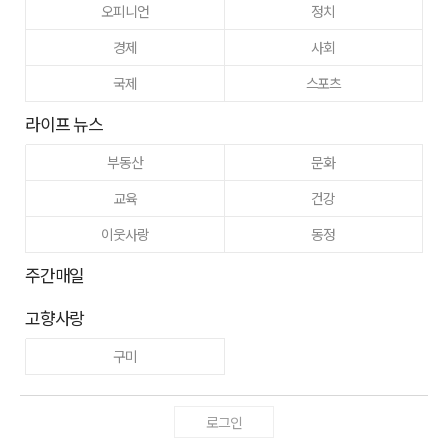
오피니언
정치
경제
사회
국제
스포츠
라이프 뉴스
부동산
문화
교육
건강
이웃사랑
동정
주간매일
고향사랑
구미
로그인