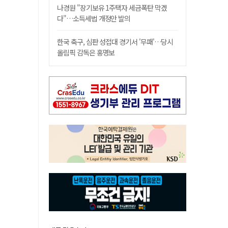
나경원 "장기보유 1주택자 세금폭탄 막겠
다"…소득세법 개정안 발의
한국 축구, 심판 성접대 경기서 '무패'…당시
올림픽 감독은 홍명보