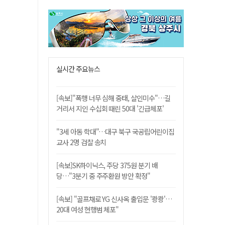
실시간 주요뉴스
[속보]"폭행 너무 심해 중태, 살인미수"…길
거리서 지인 수십회 때린 50대 '긴급체포'
"3세 아동 학대"…대구 북구 국공립어린이집
교사 2명 검찰 송치
[속보]SK하이닉스, 주당 375원 분기 배
당…"3분기 중 주주환원 방안 확정"
[속보] "골프채로 YG 신사옥 출입문 '쾅쾅'…
20대 여성 현행범 체포"