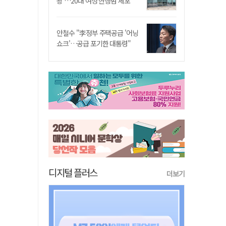
쾅'…20대 여성 현행범 체포"
안철수 "李정부 주택공급 '어닝
쇼크'…공급 포기한 대통령"
디지털 플러스
더보기