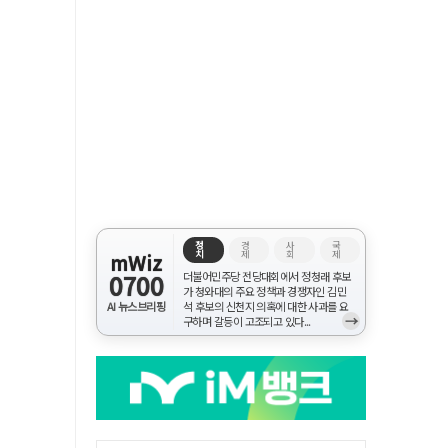
정
경
사
국
치
제
회
제
mWiz
0700
더불어민주당 전당대회에서 정청래 후보
가 청와대의 주요 정책과 경쟁자인 김민
AI 뉴스브리핑
석 후보의 신천지 의혹에 대한 사과를 요
→
구하며 갈등이 고조되고 있다...