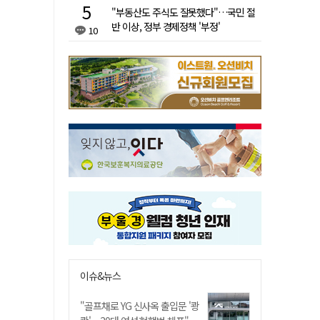
"부동산도 주식도 잘못했다"…국민 절
반 이상, 정부 경제정책 '부정'
10
이슈&뉴스
"골프채로 YG 신사옥 출입문 '쾅