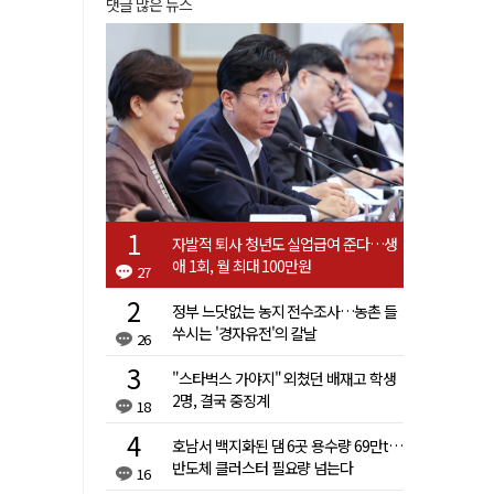
댓글 많은 뉴스
자발적 퇴사 청년도 실업급여 준다…생
애 1회, 월 최대 100만원
27
정부 느닷없는 농지 전수조사…농촌 들
쑤시는 '경자유전'의 칼날
26
"스타벅스 가야지" 외쳤던 배재고 학생
2명, 결국 중징계
18
호남서 백지화된 댐 6곳 용수량 69만t…
반도체 클러스터 필요량 넘는다
16