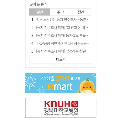
많이 본 뉴스
일간
주간
월간
정부 느닷없는 농지 전수조사…농촌 들쑤시는 '경자유전'의 칼날
[농지 전수조사 폐해] '쌀 받고 논 내 준' 도지농 이제 어쩌나?
[농지 전수조사 폐해] 농지값도 흔들리나…"도지 막히면 헐값 매물 나올 수도"
TK신공항 참여 주저한 LH, 광주군공항 사업에는 앞장
[농지 전수조사 폐해] 실경작농·청년농 부담도 커진다
[단독] 김영수 "국방부 청문준비단, 안규백 탈영 알고있었다"
더보기
[기고] 대구 미래는 금호강·팔공산에 있다
청도군정 '두 시어머니'가 되어서는 안된다
홈플러스 다시 문 연다… 대구경북 매장도 재개장 준비 돌입
"상법개정해도 주주가 '봉'"…하이닉스 솔리다임 상장설에 술렁[개미와글와글]