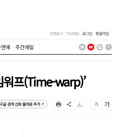
지면보기
기사제보
로그인
회원가입
·연예
주간매일
(Time-warp)’
가
가
구글 검색 선호 출처로 추가