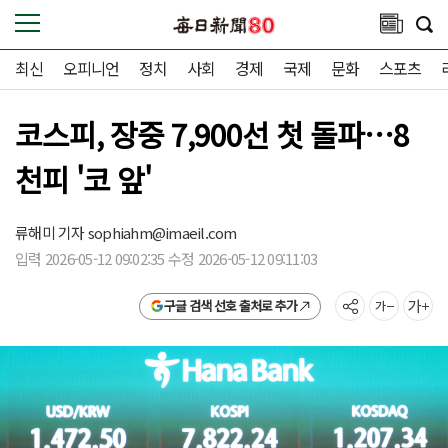
최신
오피니언
정치
사회
경제
국제
문화
스포츠
코스피, 장중 7,900선 첫 돌파…8
천피 '코 앞'
류해미 기자
sophiahm@imaeil.com
입력 2026-05-12 09:02:35 수정 2026-05-12 09:11:03
구글 검색 선호 출처로 추가