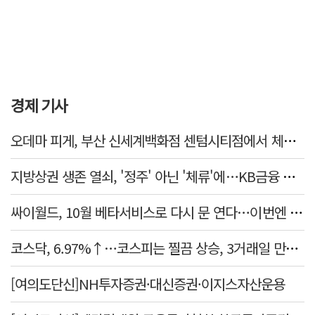
경제 기사
오데마 피게, 부산 신세계백화점 센텀시티점에서 체험형 전시 31일까지
지방상권 생존 열쇠, '정주' 아닌 '체류'에…KB금융 데이터로 본 소상공인 경제
싸이월드, 10월 베타서비스로 다시 문 연다…이번엔 진짜 부활할까
코스닥, 6.97%↑…코스피는 찔끔 상승, 3거래일 만에 반등
[여의도단신]NH투자증권·대신증권·이지스자산운용