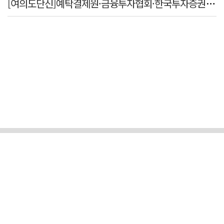
[여의도단신]예탁결제원·금융투자협회·한국투자증권·미래에셋증권