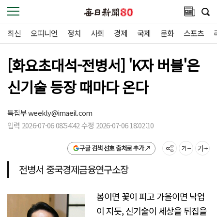
최신
오피니언
정치
사회
경제
국제
문화
스포츠
[화요초대석-전병서] 'K자 버블'은
신기술 등장 때마다 온다
특집부
weekly@imaeil.com
입력 2026-07-06 08:54:42 수정 2026-07-06 18:02:10
구글 검색 선호 출처로 추가
전병서 중국경제금융연구소장
봄이면 꽃이 피고 가을이면 낙엽
이 지듯, 신기술이 세상을 뒤집을