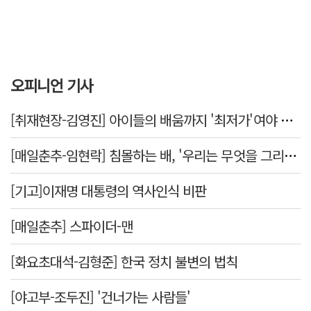
오피니언 기사
[취재현장-김영진] 아이들의 배움까지 '최저가'여야 하나
[매일춘추-임현락] 침몰하는 배, '우리는 무엇을 그리는가'
[기고]이재명 대통령의 역사인식 비판
[매일춘추] 스파이더-맨
[화요초대석-김형준] 한국 정치 불변의 법칙
[야고부-조두진] '건너가는 사람들'