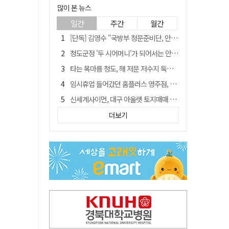
많이 본 뉴스
일간
주간
월간
[단독] 김영수 "국방부 청문준비단, 안규백 탈영 알고있었다"
청도군정 '두 시어머니'가 되어서는 안된다
타는 목마름 청도, 해 저문 저수지 둑에 군수가 서 있었다
임시휴업 들어갔던 홈플러스 영주점, 7일 영업 재개…지하 1층만 운영
신세계사이먼, 대구 아울렛 토지매매 계약 체결… 사업 본궤도
SK하이닉스, 주당 375원 분기 배당 공시…"3분기 중 주주환원 방안 확정"
더보기
"상법개정해도 주주가 '봉'"…하이닉스 솔리다임 상장설에 술렁[개미와글와글]
이의준 전 경북도 새마을봉사과장, 제28대 울릉군 부군수 취임
外人 한 달 새 8000억 담았는데…LG이노텍 목표주가는 왜 엇갈릴까
정청래, 靑 겨냥... "신천지·레버리지·호남 반도체 겁박 사과하라"