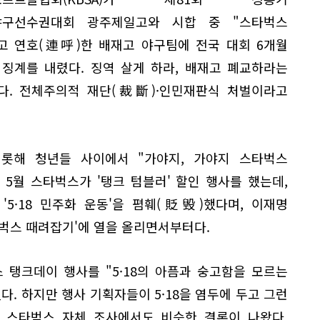
야구선수권대회 광주제일고와 시합 중 "스타벅스
고 연호(連呼)한 배재고 야구팀에 전국 대회 6개월
 징계를 내렸다. 징역 살게 하라, 배재고 폐교하라는
다. 전체주의적 재단(裁斷)·인민재판식 처벌이라고
비롯해 청년들 사이에서 "가야지, 가야지 스타벅스
 5월 스타벅스가 '탱크 텀블러' 할인 행사를 했는데,
 '5·18 민주화 운동'을 폄훼(貶毁)했다며, 이재명
벅스 때려잡기'에 열을 올리면서부터다.
탱크데이 행사를 "5·18의 아픔과 숭고함을 모르는
다. 하지만 행사 기획자들이 5·18을 염두에 두고 그런
. 스타벅스 자체 조사에서도 비슷한 결론이 나왔다.