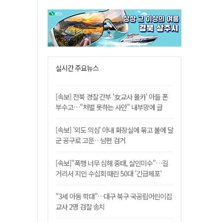
실시간 주요뉴스
[속보] 전북 경찰 간부 '女교사 몰카' 아들 폰
부수고…"처벌 못하는 사안" 내부망에 글
[속보] '외도 의심' 아내 화장실에 묶고 불에 달
군 공구로 고문…남편 검거
[속보]"폭행 너무 심해 중태, 살인미수"…길
거리서 지인 수십회 때린 50대 '긴급체포'
"3세 아동 학대"…대구 북구 국공립어린이집
교사 2명 검찰 송치