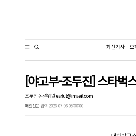
최신기사
오
[야고부-조두진] 스타벅스
조두진 논설위원
earful@imaeil.com
매일신문
입력 2026-07-06 05:00:00
대한야구