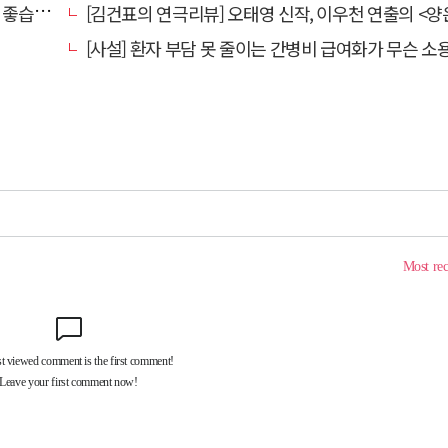
습니다.
[김건표의 연극리뷰] 오태영 신작, 이우천 연출의 <양은 양순하다>"국민을 온순한 양으로 길들이는 전체주의적 정치의 알레
[사설] 환자 부담 못 줄이는 간병비 급여화가 무슨 소