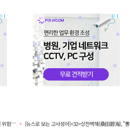
전환할 때
[뉴스로 보는 고사성어]<32>상전벽해(桑田碧海), "뽕나무밭이 푸른 바다가 되었다