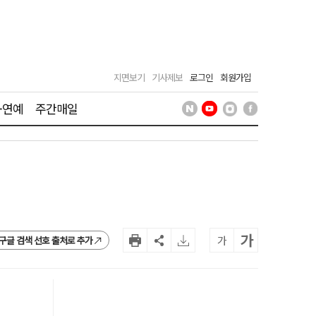
지면보기
기사제보
로그인
회원가입
·연예
주간매일
가
가
구글 검색 선호 출처로 추가