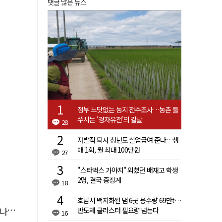
댓글 많은 뉴스
정부 느닷없는 농지 전수조사…농촌 들
쑤시는 '경자유전'의 칼날
28
자발적 퇴사 청년도 실업급여 준다…생
애 1회, 월 최대 100만원
27
"스타벅스 가야지" 외쳤던 배재고 학생
2명, 결국 중징계
18
호남서 백지화된 댐 6곳 용수량 69만t…
."
반도체 클러스터 필요량 넘는다
16