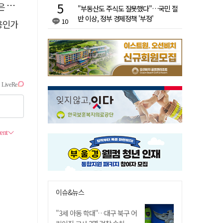
고리"
"부동산도 주식도 잘못했다"…국민 절
반 이상, 정부 경제정책 '부정'
10
용인가
이슈&뉴스
"3세 아동 학대"…대구 북구 어