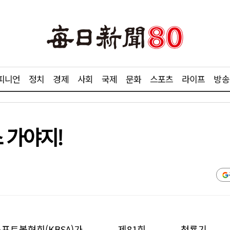
피니언
정치
경제
사회
국제
문화
스포츠
라이프
방송
 가야지!
소프트볼협회(KBSA)가 제81회 청룡기