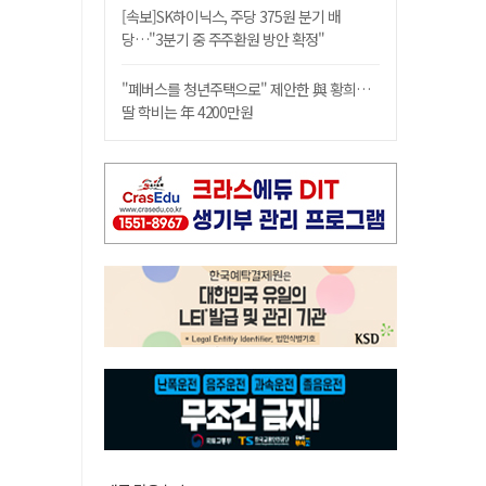
[속보]SK하이닉스, 주당 375원 분기 배
당…"3분기 중 주주환원 방안 확정"
"폐버스를 청년주택으로" 제안한 與 황희…
딸 학비는 年 4200만원