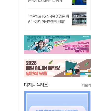
린이집 교사 2명 검찰 송치
"골프채로 YG 신사옥 출입문 '쾅
쾅'…20대 여성 현행범 체포"
디지털 플러스
더보기