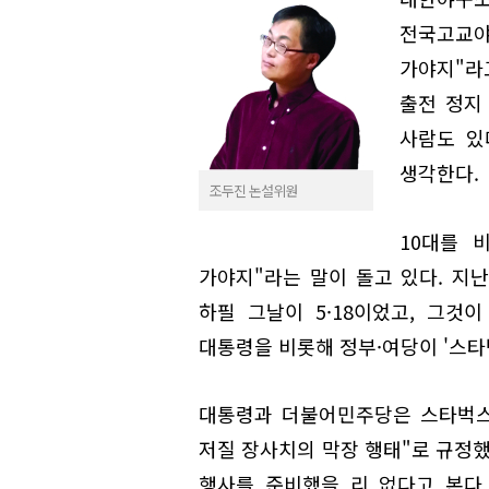
전국고교
가야지"라
출전 정지
사람도 있
생각한다.
조두진 논설위원
10대를 
가야지"라는 말이 돌고 있다. 지난
하필 그날이 5·18이었고, 그것이
대통령을 비롯해 정부·여당이 '스타
대통령과 더불어민주당은 스타벅스 
저질 장사치의 막장 행태"로 규정했
행사를 준비했을 리 없다고 본다