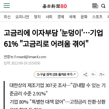
최신
오피니언
정치
사회
경제
국제
문화
스포츠
고금리에 이자부담 '눈덩이'…기업
61% "고금리로 어려움 겪어"
연합뉴스
maeil@imaeil.com
입력 2022-09-19 15:56:56
구글 검색 선호 출처로 추가
대한상의 제조기업 307곳 조사…"감내할 수 있는 기
준금리 수준 2.91%"
기업 80% "특별한 대책 없어"…고정금리 전환·상환