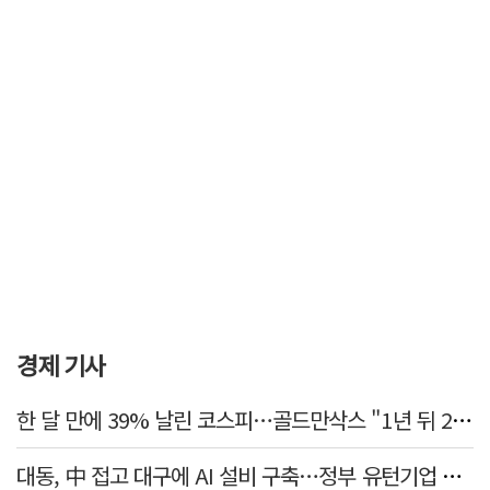
경제 기사
한 달 만에 39% 날린 코스피…골드만삭스 "1년 뒤 2배" 예상, 왜?
대동, 中 접고 대구에 AI 설비 구축…정부 유턴기업 선정