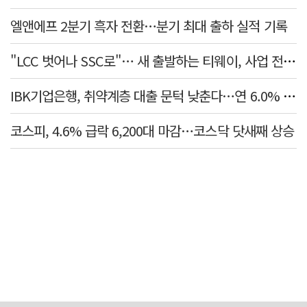
엘앤에프 2분기 흑자 전환…분기 최대 출하 실적 기록
"LCC 벗어나 SSC로"… 새 출발하는 티웨이, 사업 전략 발표
IBK기업은행, 취약계층 대출 문턱 낮춘다…연 6.0% 'i-ONE 햇살론 특례보증' 비대면 출시
코스피, 4.6% 급락 6,200대 마감…코스닥 닷새째 상승