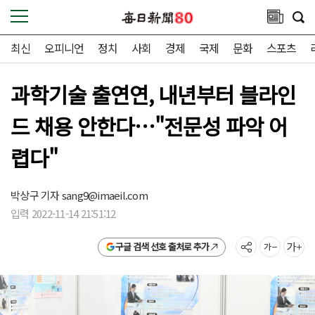
최신
오피니언
정치
사회
경제
국제
문화
스포츠
과학기술 출연연, 내년부터 블라인
드 채용 안한다…"전문성 파악 어
렵다"
박상구 기자
sang9@imaeil.com
입력 2022-11-14 21:51:12
구글 검색 선호 출처로 추가