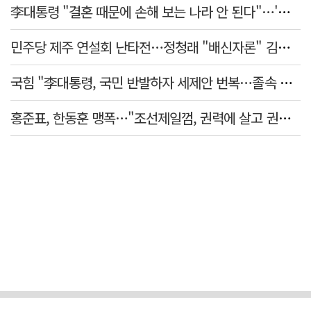
李대통령 "결혼 때문에 손해 보는 나라 안 된다"…'결혼 페널티' 22개 손본다
민주당 제주 연설회 난타전…정청래 "배신자론" 김민석 "관리 무능"
국힘 "李대통령, 국민 반발하자 세제안 번복…졸속 국정 즉각 중단"
홍준표, 한동훈 맹폭…"조선제일껌, 권력에 살고 권력에 죽었다"