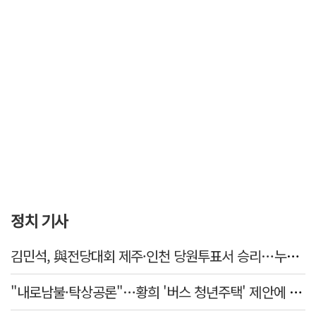
정치 기사
김민석, 與전당대회 제주·인천 당원투표서 승리…누적 득표는 '초박빙'
"내로남불·탁상공론"…황희 '버스 청년주택' 제안에 與 내부서도 쓴소리