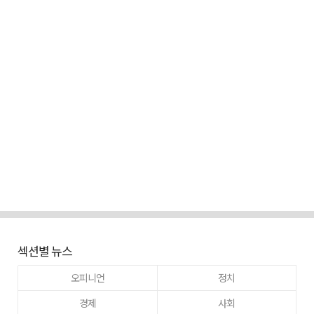
섹션별 뉴스
오피니언
정치
경제
사회