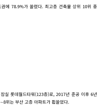
권에 78.9%가 쏠렸다. 최고층 건축물 상위 10위 중
실 롯데월드타워(123층)로, 2017년 준공 이후 6년
2∼8위는 부산 고층 아파트가 휩쓸었다.