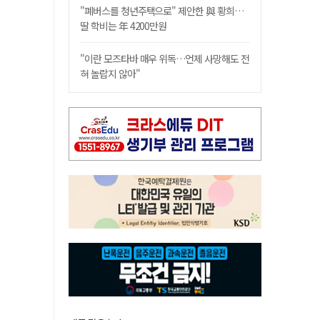
"폐버스를 청년주택으로" 제안한 與 황희…
딸 학비는 年 4200만원
"이란 모즈타바 매우 위독…언제 사망해도 전
혀 놀랍지 않아"