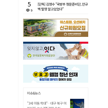
[단독] 김영수 "국방부 청문준비단, 안규
백 탈영 알고있었다"
9
이슈&뉴스
"3세 아동 학대"…대구 북구 어