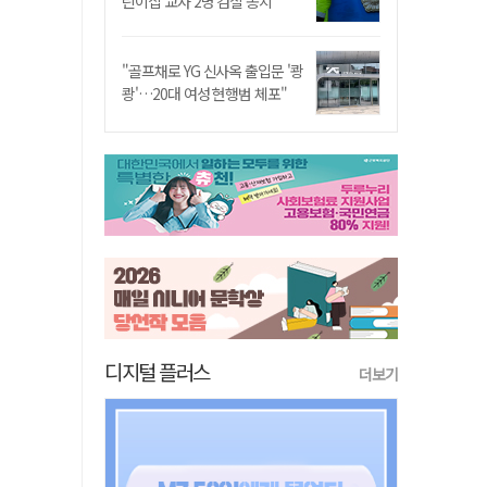
린이집 교사 2명 검찰 송치
"골프채로 YG 신사옥 출입문 '쾅
쾅'…20대 여성 현행범 체포"
디지털 플러스
더보기