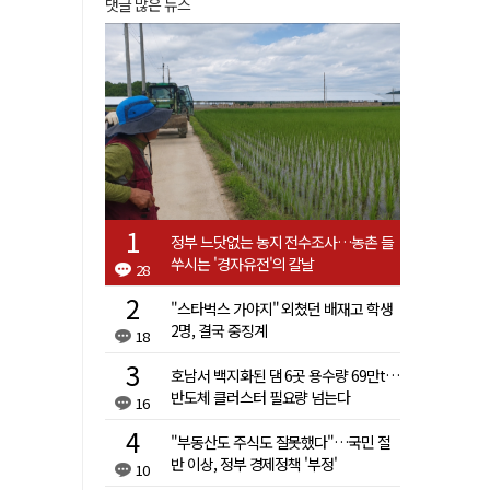
댓글 많은 뉴스
정부 느닷없는 농지 전수조사…농촌 들
쑤시는 '경자유전'의 칼날
28
"스타벅스 가야지" 외쳤던 배재고 학생
2명, 결국 중징계
18
호남서 백지화된 댐 6곳 용수량 69만t…
반도체 클러스터 필요량 넘는다
16
"부동산도 주식도 잘못했다"…국민 절
반 이상, 정부 경제정책 '부정'
10