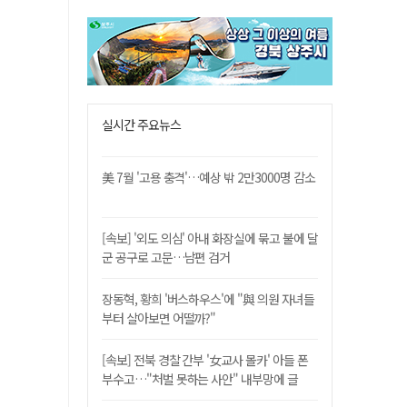
실시간 주요뉴스
美 7월 '고용 충격'…예상 밖 2만3000명 감소
[속보] '외도 의심' 아내 화장실에 묶고 불에 달
군 공구로 고문…남편 검거
장동혁, 황희 '버스하우스'에 "與 의원 자녀들
부터 살아보면 어떨까?"
[속보] 전북 경찰 간부 '女교사 몰카' 아들 폰
부수고…"처벌 못하는 사안" 내부망에 글