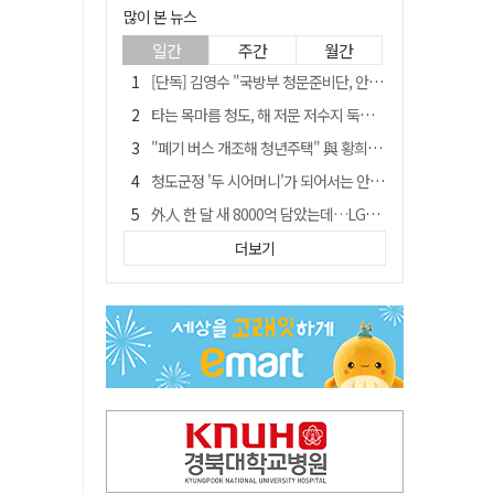
많이 본 뉴스
일간
주간
월간
[단독] 김영수 "국방부 청문준비단, 안규백 탈영 알고있었다"
타는 목마름 청도, 해 저문 저수지 둑에 군수가 서 있었다
"폐기 버스 개조해 청년주택" 與 황희…'딸 학비는 年 4200만원'
청도군정 '두 시어머니'가 되어서는 안된다
外人 한 달 새 8000억 담았는데…LG이노텍 목표주가는 왜 엇갈릴까
임시휴업 들어갔던 홈플러스 영주점, 7일 영업 재개…지하 1층만 운영
더보기
신세계사이먼, 대구 아울렛 토지매매 계약 체결… 사업 본궤도
SK하이닉스, 주당 375원 분기 배당 공시…"3분기 중 주주환원 방안 확정"
이의준 전 경북도 새마을봉사과장, 제28대 울릉군 부군수 취임
"상법개정해도 주주가 '봉'"…하이닉스 솔리다임 상장설에 술렁[개미와글와글]