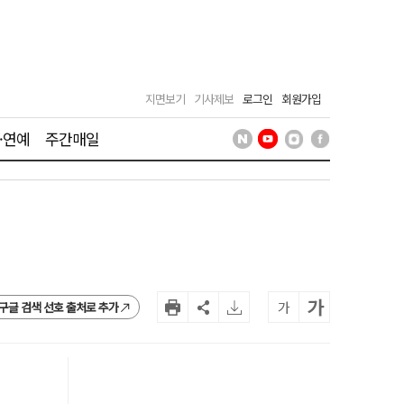
지면보기
기사제보
로그인
회원가입
·연예
주간매일
가
가
구글 검색 선호 출처로 추가