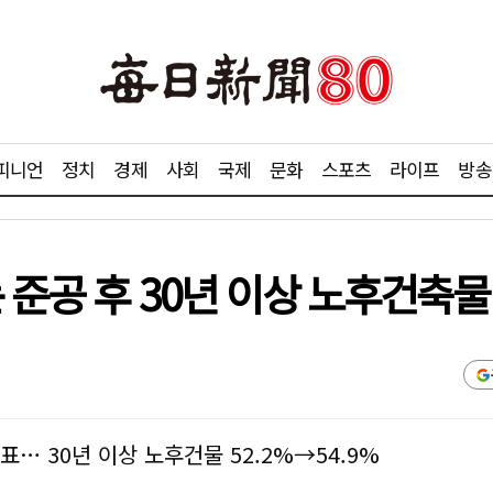
피니언
정치
경제
사회
국제
문화
스포츠
라이프
방송
는 준공 후 30년 이상 노후건축물
발표… 30년 이상 노후건물 52.2%→54.9%