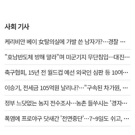
사회 기사
케리비안 베이 女탈의실에 가발 쓴 남자가?…경찰 추적 중
"호남반도체 방해 말라"며 미군기지 무단침입…대진연 회원 3명 '구속'
축구협회, 15년 전 월드컵 예선 외국인 심판 등 10여명에 '성 접대'
이승기, 전세금 105억원 날리나?…"구속된 차가원, 형사 범죄 영역"
정부 느닷없는 농지 전수조사…농촌 들쑤시는 '경자유전'의 칼날
폭염에 프로야구 닷새간 '전면중단'…7~9일도 쉬고, 11일 재개