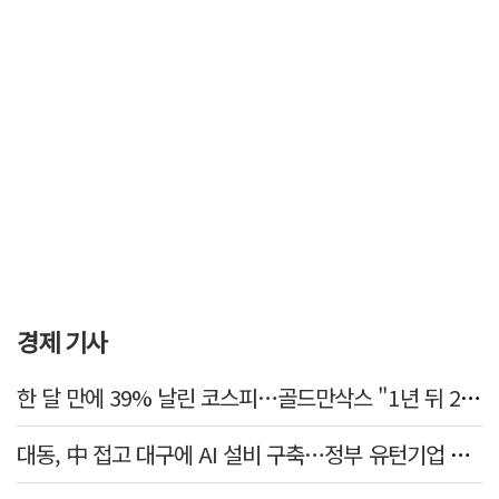
경제 기사
한 달 만에 39% 날린 코스피…골드만삭스 "1년 뒤 2배" 예상, 왜?
대동, 中 접고 대구에 AI 설비 구축…정부 유턴기업 선정