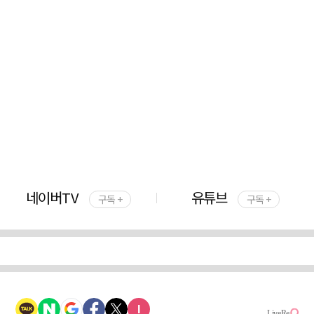
네이버TV
유튜브
구독 +
구독 +