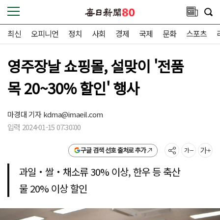
최신
오피니언
정치
사회
경제
국제
문화
스포츠
영주장날 쇼핑몰, 설맞이 '전품
목 20~30% 할인' 행사
마경대 기자
kdma@imaeil.com
입력 2024-01-15 07:30:00
구글 검색 선호 출처로 추가
과일‧쌀‧채소류 30% 이상, 한우 등 축산
물 20% 이상 할인