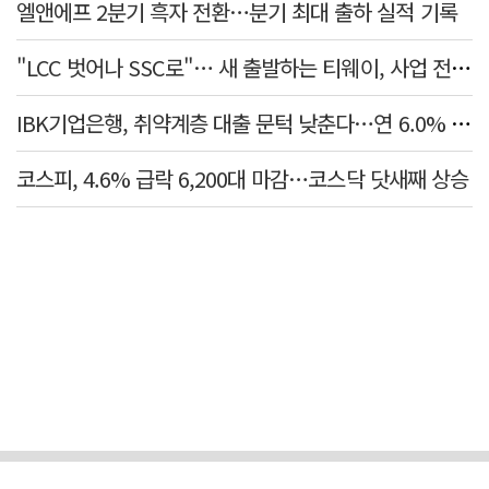
엘앤에프 2분기 흑자 전환…분기 최대 출하 실적 기록
"LCC 벗어나 SSC로"… 새 출발하는 티웨이, 사업 전략 발표
IBK기업은행, 취약계층 대출 문턱 낮춘다…연 6.0% 'i-ONE 햇살론 특례보증' 비대면 출시
코스피, 4.6% 급락 6,200대 마감…코스닥 닷새째 상승