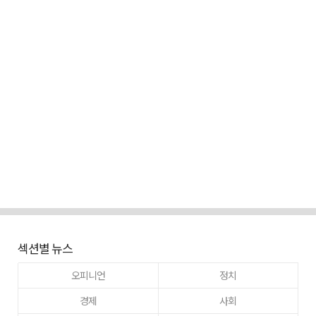
섹션별 뉴스
오피니언
정치
경제
사회