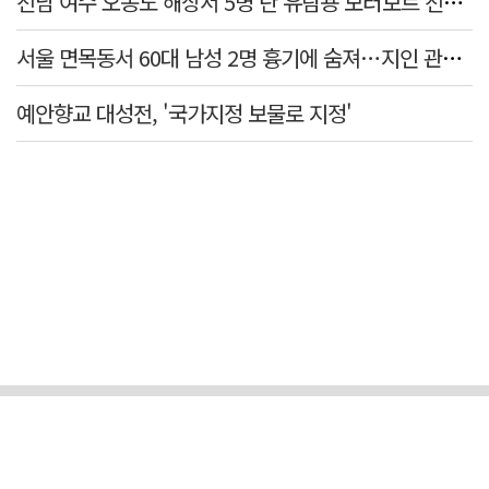
전남 여수 오동도 해상서 5명 탄 유람용 모터보트 전복…2명 숨져
서울 면목동서 60대 남성 2명 흉기에 숨져…지인 관계로 추정
예안향교 대성전, '국가지정 보물로 지정'