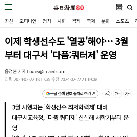
최신
오피니언
정치
사회
경제
국제
문화
스포츠
이제 학생선수도 '열공'해야… 3월
부터 대구서 '다품:쿼터제' 운영
윤정훈 기자
hoony@imaeil.com
입력 2024-02-22 18:17:35 수정 2024-02-22 21:19:08
구글 검색 선호 출처로 추가
3월 시행되는 '학생선수 최저학력제' 대비
대구시교육청, '다품:쿼터제' 신설해 새학기부터 운
영