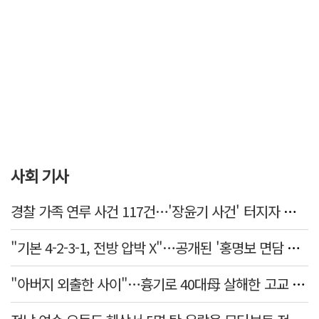
사회 기사
경찰 가족 연루 사건 117건…'장윤기 사건' 터지자 뒤늦게 전수조사
"기본 4-2-3-1, 전방 압박 X"…공개된 '홍명보 면담 수첩'
"아버지 외출한 사이"…흉기로 40대母 살해한 고교 자퇴생, 구속 기로에