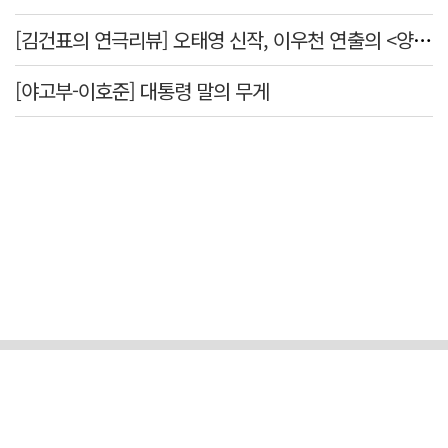
[김건표의 연극리뷰] 오태영 신작, 이우천 연출의 <양은 양순하다>"국민을 온순한 양으로 길들이는 전체주의적 정치의 알레고리"
[야고부-이호준] 대통령 말의 무게