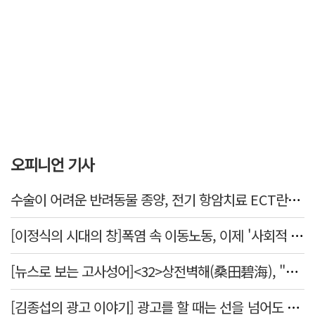
오피니언 기사
수술이 어려운 반려동물 종양, 전기 항암치료 ECT란? [반려동물 건강톡톡]
[이정식의 시대의 창]폭염 속 이동노동, 이제 '사회적 위험 관리'로 전환할 때
[뉴스로 보는 고사성어]<32>상전벽해(桑田碧海), "뽕나무밭이 푸른 바다가 되었다."
[김종섭의 광고 이야기] 광고를 할 때는 선을 넘어도 좋습니다.