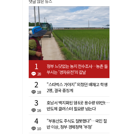
댓글 많은 뉴스
정부 느닷없는 농지 전수조사…농촌 들
쑤시는 '경자유전'의 칼날
28
"스타벅스 가야지" 외쳤던 배재고 학생
2명, 결국 중징계
18
호남서 백지화된 댐 6곳 용수량 69만t…
반도체 클러스터 필요량 넘는다
16
"부동산도 주식도 잘못했다"…국민 절
반 이상, 정부 경제정책 '부정'
10