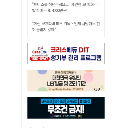
"폐버스를 청년주택으로" 제안한 與 황희…
딸 학비는 年 4200만원
"이란 모즈타바 매우 위독…언제 사망해도 전
혀 놀랍지 않아"