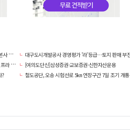
' 요청
대구도시개발공사 경영평가 '라'등급…토지 판매 부진에 1년 만에 두 단계 
내 가동
[여의도단신]삼성증권·교보증권·신한자산운용
다?
철도공단, 오송 시험선로 5㎞ 연장구간 7일 조기 개통…LA 메트로 사업