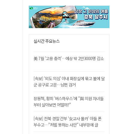
실시간 주요뉴스
美 7월 '고용 충격'…예상 밖 2만3000명 감소
[속보] '외도 의심' 아내 화장실에 묶고 불에 달
군 공구로 고문…남편 검거
장동혁, 황희 '버스하우스'에 "與 의원 자녀들
부터 살아보면 어떨까?"
[속보] 전북 경찰 간부 '女교사 몰카' 아들 폰
부수고…"처벌 못하는 사안" 내부망에 글