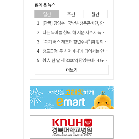
많이 본 뉴스
일간
주간
월간
[단독] 김영수 "국방부 청문준비단, 안규백 탈영 알고있었다"
타는 목마름 청도, 해 저문 저수지 둑에 군수가 서 있었다
"폐기 버스 개조해 청년주택" 與 황희…'딸 학비는 年 4200만원'
청도군정 '두 시어머니'가 되어서는 안된다
外人 한 달 새 8000억 담았는데…LG이노텍 목표주가는 왜 엇갈릴까
임시휴업 들어갔던 홈플러스 영주점, 7일 영업 재개…지하 1층만 운영
더보기
신세계사이먼, 대구 아울렛 토지매매 계약 체결… 사업 본궤도
SK하이닉스, 주당 375원 분기 배당 공시…"3분기 중 주주환원 방안 확정"
이의준 전 경북도 새마을봉사과장, 제28대 울릉군 부군수 취임
"상법개정해도 주주가 '봉'"…하이닉스 솔리다임 상장설에 술렁[개미와글와글]