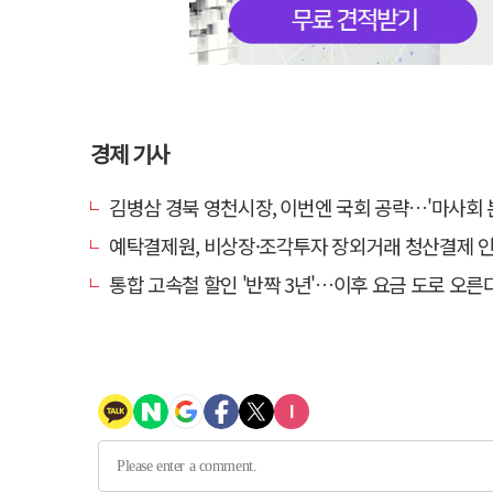
경제 기사
김병삼 경북 영천시장, 이번엔 국회 공략…'마사회 본사 이전·광역교통망 확충
예탁결제원, 비상장·조각투자 장외거래 청산결제 인프라 구축 착수…연
통합 고속철 할인 '반짝 3년'…이후 요금 도로 오른