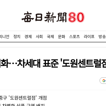
피니언
정치
경제
사회
국제
문화
스포츠
라이프
방송
격화…차세대 표준 '도원센트럴점
 중구 '도원센트럴점' 개점
에 차별화 상품 구역 배치