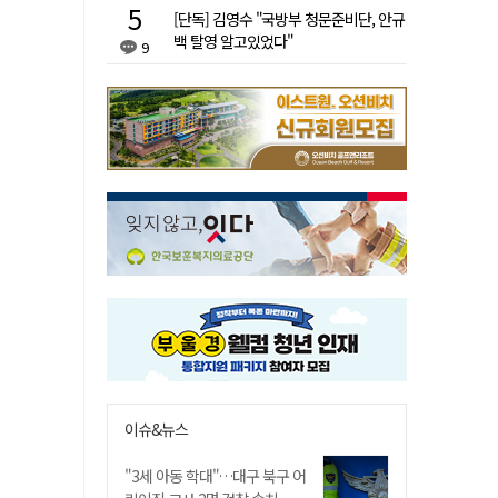
[단독] 김영수 "국방부 청문준비단, 안규
백 탈영 알고있었다"
9
이슈&뉴스
"3세 아동 학대"…대구 북구 어