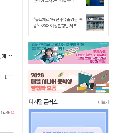
린이집 교사 2명 검찰 송치
"골프채로 YG 신사옥 출입문 '쾅
쾅'…20대 여성 현행범 체포"
'뚝'
 지원
디지털 플러스
더보기