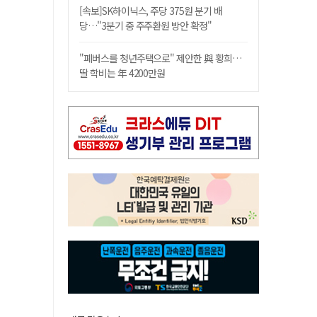
[속보]SK하이닉스, 주당 375원 분기 배
당…"3분기 중 주주환원 방안 확정"
"폐버스를 청년주택으로" 제안한 與 황희…
딸 학비는 年 4200만원