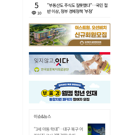
"부동산도 주식도 잘못했다"…국민 절
반 이상, 정부 경제정책 '부정'
10
이슈&뉴스
"3세 아동 학대"…대구 북구 어