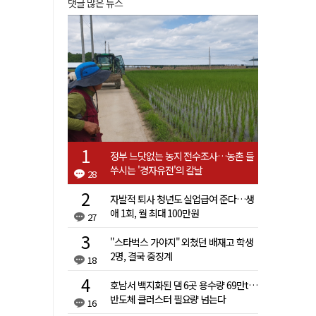
댓글 많은 뉴스
정부 느닷없는 농지 전수조사…농촌 들
쑤시는 '경자유전'의 칼날
28
자발적 퇴사 청년도 실업급여 준다…생
애 1회, 월 최대 100만원
27
"스타벅스 가야지" 외쳤던 배재고 학생
2명, 결국 중징계
18
호남서 백지화된 댐 6곳 용수량 69만t…
반도체 클러스터 필요량 넘는다
16