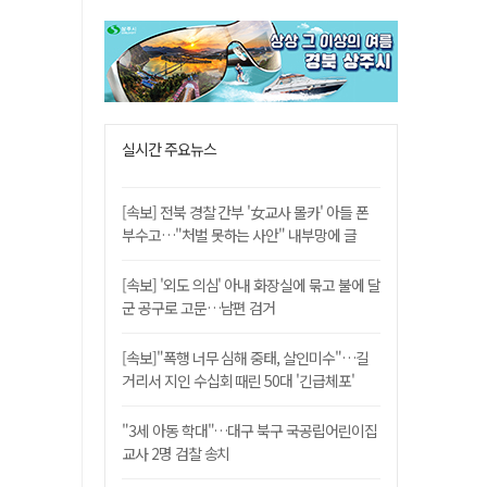
실시간 주요뉴스
[속보] 전북 경찰 간부 '女교사 몰카' 아들 폰
부수고…"처벌 못하는 사안" 내부망에 글
[속보] '외도 의심' 아내 화장실에 묶고 불에 달
군 공구로 고문…남편 검거
[속보]"폭행 너무 심해 중태, 살인미수"…길
거리서 지인 수십회 때린 50대 '긴급체포'
"3세 아동 학대"…대구 북구 국공립어린이집
교사 2명 검찰 송치