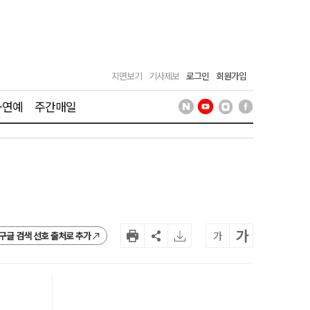
지면보기
기사제보
로그인
회원가입
·연예
주간매일
가
가
구글 검색 선호 출처로 추가