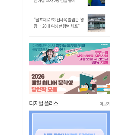
린이집 교사 2명 검찰 송치
"골프채로 YG 신사옥 출입문 '쾅
쾅'…20대 여성 현행범 체포"
디지털 플러스
더보기