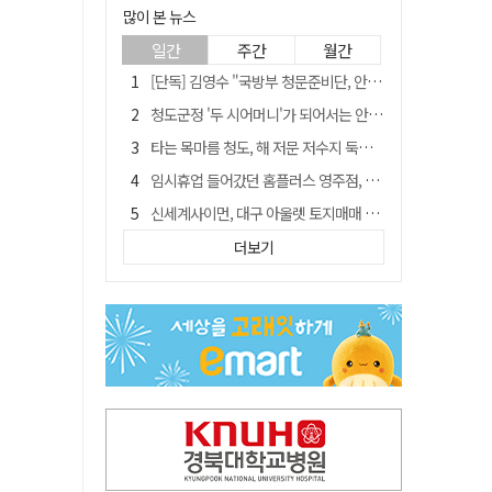
많이 본 뉴스
일간
주간
월간
[단독] 김영수 "국방부 청문준비단, 안규백 탈영 알고있었다"
청도군정 '두 시어머니'가 되어서는 안된다
타는 목마름 청도, 해 저문 저수지 둑에 군수가 서 있었다
임시휴업 들어갔던 홈플러스 영주점, 7일 영업 재개…지하 1층만 운영
신세계사이먼, 대구 아울렛 토지매매 계약 체결… 사업 본궤도
SK하이닉스, 주당 375원 분기 배당 공시…"3분기 중 주주환원 방안 확정"
더보기
"상법개정해도 주주가 '봉'"…하이닉스 솔리다임 상장설에 술렁[개미와글와글]
이의준 전 경북도 새마을봉사과장, 제28대 울릉군 부군수 취임
外人 한 달 새 8000억 담았는데…LG이노텍 목표주가는 왜 엇갈릴까
정청래, 靑 겨냥... "신천지·레버리지·호남 반도체 겁박 사과하라"