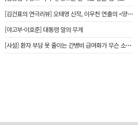
[김건표의 연극리뷰] 오태영 신작, 이우천 연출의 <양은 양순하다>"국민을 온순한 양으로 길들이는 전체주의적 정치의 알레고리"
[야고부-이호준] 대통령 말의 무게
[사설] 환자 부담 못 줄이는 간병비 급여화가 무슨 소용인가