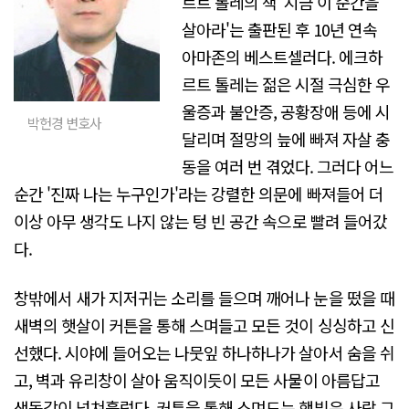
르트 톨레의 책 '지금 이 순간을
살아라'는 출판된 후 10년 연속
아마존의 베스트셀러다. 에크하
르트 톨레는 젊은 시절 극심한 우
울증과 불안증, 공황장애 등에 시
박헌경 변호사
달리며 절망의 늪에 빠져 자살 충
동을 여러 번 겪었다. 그러다 어느
순간 '진짜 나는 누구인가'라는 강렬한 의문에 빠져들어 더
이상 아무 생각도 나지 않는 텅 빈 공간 속으로 빨려 들어갔
다.
창밖에서 새가 지저귀는 소리를 들으며 깨어나 눈을 떴을 때
새벽의 햇살이 커튼을 통해 스며들고 모든 것이 싱싱하고 신
선했다. 시야에 들어오는 나뭇잎 하나하나가 살아서 숨을 쉬
고, 벽과 유리창이 살아 움직이듯이 모든 사물이 아름답고
생동감이 넘쳐흘렀다. 커튼을 통해 스며드는 햇빛은 사랑 그