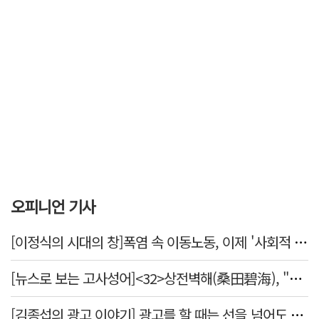
오피니언 기사
[이정식의 시대의 창]폭염 속 이동노동, 이제 '사회적 위험 관리'로 전환할 때
[뉴스로 보는 고사성어]<32>상전벽해(桑田碧海), "뽕나무밭이 푸른 바다가 되었다."
[김종섭의 광고 이야기] 광고를 할 때는 선을 넘어도 좋습니다.