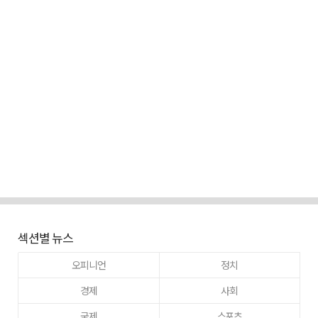
섹션별 뉴스
오피니언
정치
경제
사회
국제
스포츠