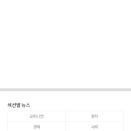
섹션별 뉴스
오피니언
정치
경제
사회