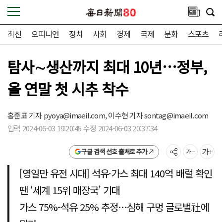
최신
오피니언
정치
사회
경제
국제
문화
스포츠
탐사∼생산까지 최대 10년…정부,
올 연말 첫 시추 착수
홍준표 기자
pyoya@imaeil.com,
이수현 기자
sontag@imaeil.com
입력 2024-06-03 19:20:45 수정 2024-06-03 20:37:34
구글 검색 선호 출처로 추가
[영일만 유전 시대] 석유·가스 최대 140억 배럴 확인
땐 ‘세계 15위 매장국’ 기대
가스 75%-석유 25% 추정…심해 구멍 글로벌社에