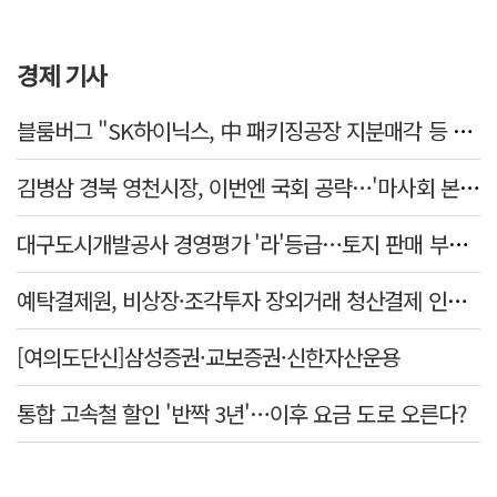
경제 기사
블룸버그 "SK하이닉스, 中 패키징공장 지분매각 등 검토"
김병삼 경북 영천시장, 이번엔 국회 공략…'마사회 본사 이전·광역교통망 확충' 요청
대구도시개발공사 경영평가 '라'등급…토지 판매 부진에 1년 만에 두 단계 '뚝'
예탁결제원, 비상장·조각투자 장외거래 청산결제 인프라 구축 착수…연내 가동
[여의도단신]삼성증권·교보증권·신한자산운용
통합 고속철 할인 '반짝 3년'…이후 요금 도로 오른다?