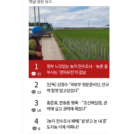
댓글 많은 뉴스
정부 느닷없는 농지 전수조사…농촌 들
쑤시는 '경자유전'의 칼날
33
[단독] 김영수 "국방부 청문준비단, 안규
백 탈영 알고있었다"
13
홍준표, 한동훈 맹폭…"조선제일껌, 권
력에 살고 권력에 죽었다"
10
[농지 전수조사 폐해] '쌀 받고 논 내 준'
도지농 이제 어쩌나?
8