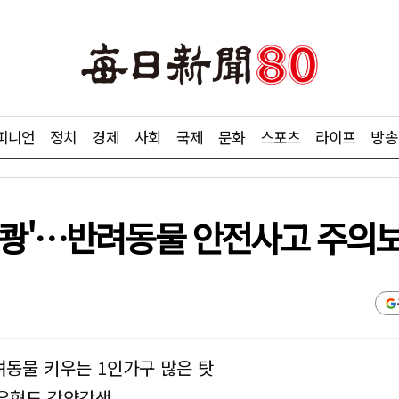
피니언
정치
경제
사회
국제
문화
스포츠
라이프
방송
'쾅'…반려동물 안전사고 주의
동물 키우는 1인가구 많은 탓
유형도 각양각색