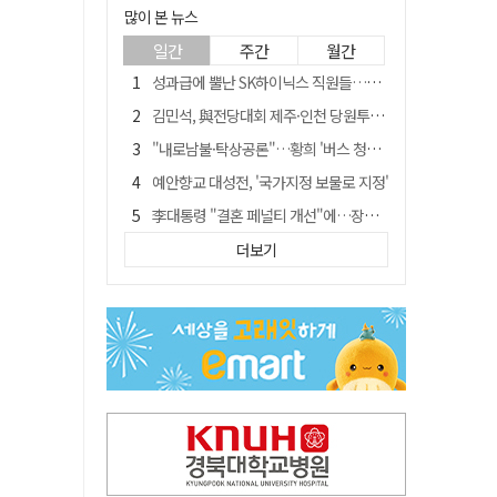
많이 본 뉴스
일간
주간
월간
성과급에 뿔난 SK하이닉스 직원들…3500명 모여 '새 노조' 만든다
김민석, 與전당대회 제주·인천 당원투표서 승리…누적 득표는 '초박빙'
"내로남불·탁상공론"…황희 '버스 청년주택' 제안에 與 내부서도 쓴소리
예안향교 대성전, '국가지정 보물로 지정'
李대통령 "결혼 페널티 개선"에…장동혁 "그 페널티 만든 게 이 정권"
블룸버그 "SK하이닉스, 中 패키징공장 지분매각 등 검토"
더보기
중국 회사 이직 노리고 SK하이닉스 기밀 빼돌려…결국 실형
트럼프 만난 손현보 목사…"현재 자유대한민국 여러 면에서 어려움"
"아버지 외출한 사이"…흉기로 40대母 살해한 고교 자퇴생, 구속 기로에
서울 면목동서 60대 남성 2명 흉기에 숨져…지인 관계로 추정