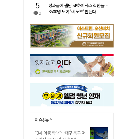
성과급에 뿔난 SK하이닉스 직원들…
3500명 모여 '새 노조' 만든다
5
이슈&뉴스
"3세 아동 학대"…대구 북구 어