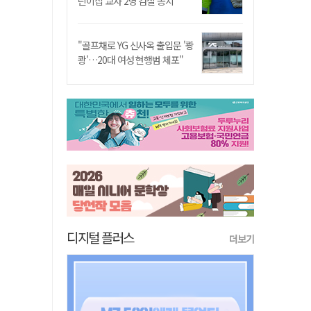
린이집 교사 2명 검찰 송치
"골프채로 YG 신사옥 출입문 '쾅
쾅'…20대 여성 현행범 체포"
디지털 플러스
더보기