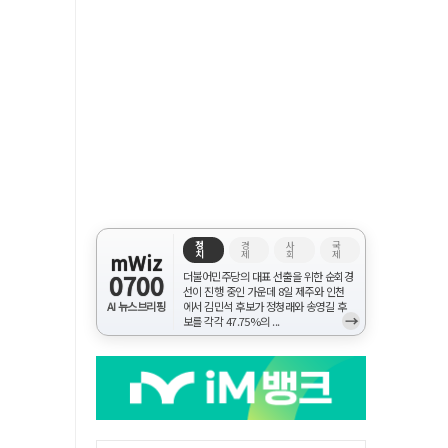
정
경
사
국
치
제
회
제
mWiz
0700
더불어민주당의 대표 선출을 위한 순회경
선이 진행 중인 가운데 8일 제주와 인천
AI 뉴스브리핑
에서 김민석 후보가 정청래와 송영길 후
→
보를 각각 47.75%의 ...