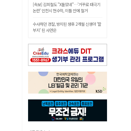
[속보] 김희철도 "X돌았네"…'거꾸로 태극기
논란' 인천시 현수막, 이틀 만에 철거
수사하던 경찰, 방치된 생후 2개월 신생아 '할
부지' 된 사연은