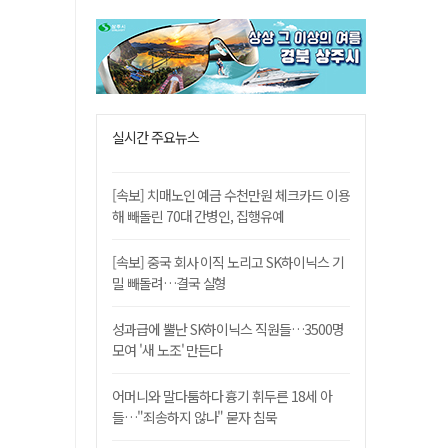
실시간 주요뉴스
[속보] 치매노인 예금 수천만원 체크카드 이용
해 빼돌린 70대 간병인, 집행유예
[속보] 중국 회사 이직 노리고 SK하이닉스 기
밀 빼돌려…결국 실형
성과급에 뿔난 SK하이닉스 직원들…3500명
모여 '새 노조' 만든다
어머니와 말다툼하다 흉기 휘두른 18세 아
들…"죄송하지 않나" 묻자 침묵