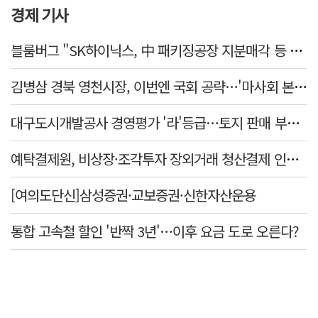
경제 기사
블룸버그 "SK하이닉스, 中 패키징공장 지분매각 등 검토"
김병삼 경북 영천시장, 이번엔 국회 공략…'마사회 본사 이전·광역교통망 확충' 요청
대구도시개발공사 경영평가 '라'등급…토지 판매 부진에 1년 만에 두 단계 '뚝'
예탁결제원, 비상장·조각투자 장외거래 청산결제 인프라 구축 착수…연내 가동
[여의도단신]삼성증권·교보증권·신한자산운용
통합 고속철 할인 '반짝 3년'…이후 요금 도로 오른다?