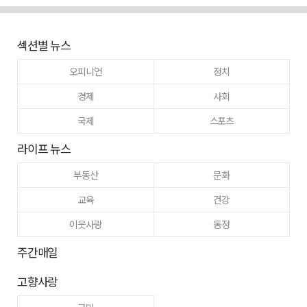
섹션별 뉴스
오피니언
정치
경제
사회
국제
스포츠
라이프 뉴스
부동산
문화
교육
건강
이웃사랑
동정
주간매일
고향사랑