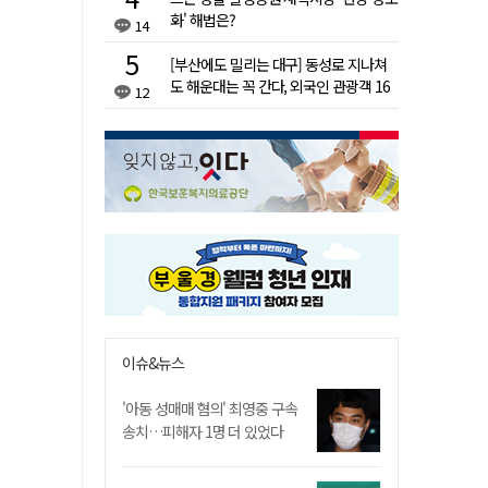
화' 해법은?
14
[부산에도 밀리는 대구] 동성로 지나쳐
도 해운대는 꼭 간다, 외국인 관광객 16
12
배 차이
이슈&뉴스
'아동 성매매 혐의' 최영중 구속
송치…피해자 1명 더 있었다