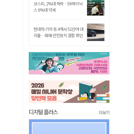
코스피, 2%대 하락…SK하이닉
스 6%대 약세
현대차·기아 등 4개사 51만여 대
리콜…화재·안전장치 결함 확인
디지털 플러스
더보기