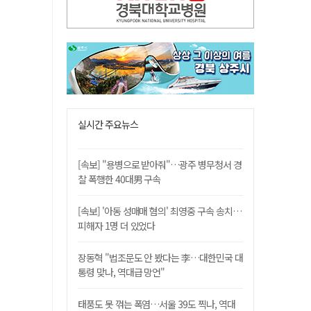
실시간 주요뉴스
[속보] "용병으로 받아줘"…광주 병무청서 경
찰 폭행한 40대男 구속
[속보] '아동 성매매 혐의' 최영중 구속 송치…
피해자 1명 더 있었다
장동혁 "법조문도 안 봤다는 李…대한민국 대
통령 맞나, 역대급 망언"
태풍도 못 꺾는 폭염…서울 39도 찍나, 역대