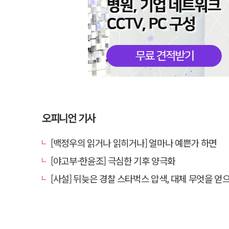
오피니언 기사
[백정우의 읽거나 읽히거나] 얼마나 예쁜가 하면
[야고부-한윤조] 극심한 기후 양극화
[사설] 뒤늦은 경찰 스타벅스 압색, 대체 무엇을 얻으려는