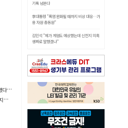
기록 넘본다
李대통령 "폭염 완화될 때까지 비상 대응…가
용 자원 총동원"
김민석 "제가 계엄도 예상했는데 신천지 의혹
생짜로 말했겠나"
였다니
한다