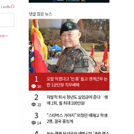
댓글 많은 뉴스
오발 막겠다고 '빈 총' 들고 경계근무 논
란 1군단장 직무배제
30
자발적 퇴사 청년도 실업급여 준다…생
애 1회, 월 최대 100만원
22
"스타벅스 가야지" 외쳤던 배재고 학생
2명, 결국 중징계
14
뜨는 명물 달성공원 새벽시장 '관광 명소