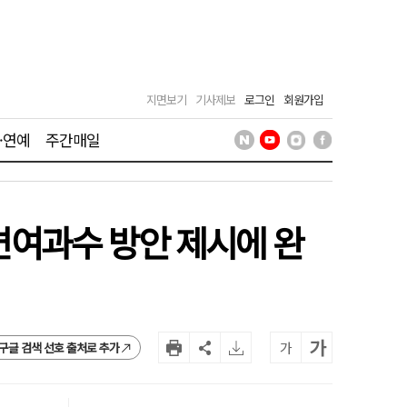
지면보기
기사제보
로그인
회원가입
·연예
주간매일
강변여과수 방안 제시에 완
가
가
구글 검색 선호 출처로 추가