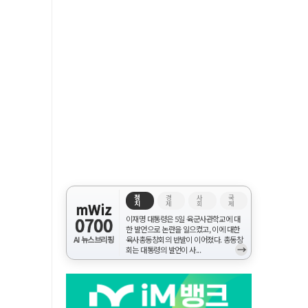
정
경
사
국
치
제
회
제
mWiz
0700
이재명 대통령은 5일 육군사관학교에 대
한 발언으로 논란을 일으켰고, 이에 대한
AI 뉴스브리핑
육사총동창회의 반발이 이어졌다. 총동창
→
회는 대통령의 발언이 사...