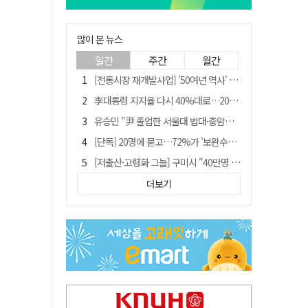
많이 본 뉴스
일간
주간
월간
[전통시장 재개발사업] '50여년 역사' 수성시장 자리에 25층 주상복합 들어선다
李대통령 지지율 다시 40%대로…20대는 18.8%p 급락
유승민 "尹 졸업한 서울대 법대·충암고도 없애야"…李 육사 통합 직격
[단독] 20명에 묻고…72%가 '보완수사권 폐지'?
[저출산·고령화 그늘] 구미시 "40만명 사수" 고령군 "3만명대 회복"
[전통시장 재개발사업] 신천시장 재개발, 준공 후에도 소송전
더보기
李대통령 "육사 출신이 또 쿠데타 할 수도"…육사 총동창회 "정치적 보복"
안동-사가에, "50년 우정 넘어 미래 50년 함께 연다"
[인사]경상북도
"김용민, 흑백논리로 세상 보는 듯" 검찰 내부서 지탄