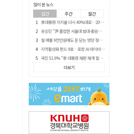
많이 본 뉴스
일간
주간
월간
李대통령 지지율 다시 40%대로…20대는 18.8%p 급락
유승민 "尹 졸업한 서울대 법대·충암고도 없애야"…李 육사 통합 직격
월 매출 9천만원에도 문 닫는 영양 젖소농장… "일할 사람이 없어"
지역활성화 펀드 9호…포항 AI 데이터센터에 6천억 투입
국민 51.9% "李 대통령 재판 재개 필요하다"
경북 영천시, 9월부터 11월까지 반값 여행 혜택 제공
더보기
아쉬운 태클
'솔리다임 IPO 추진설' SK하이닉스, 주가 9% 급락
경찰, 홍명보 선임 의혹 수사…대한축구협회 전격 압수수색
"김용민, 흑백논리로 세상 보는 듯" 검찰 내부서 지탄