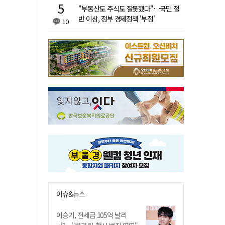
"부동산도 주식도 잘못했다"…국민 절
반 이상, 정부 경제정책 '부정'
10
이슈&뉴스
이승기, 전세금 105억 날리