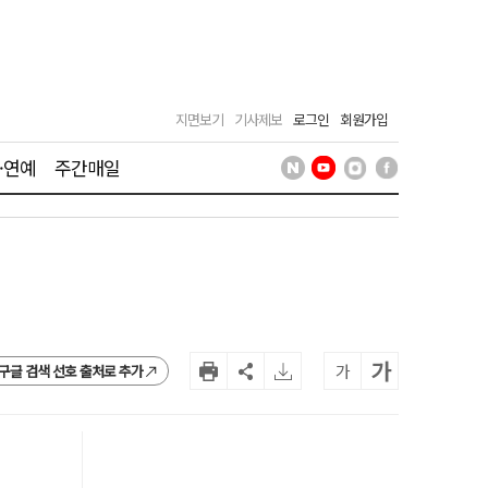
지면보기
기사제보
로그인
회원가입
·연예
주간매일
가
가
구글 검색 선호 출처로 추가