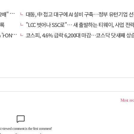
, 왜?
대동, 中 접고 대구에 AI 설비 구축…정부 유턴기업 
기록
"LCC 벗어나 SSC로"… 새 출발하는 티웨이, 사업 전
비대면 출시
코스피, 4.6% 급락 6,200대 마감…코스닥 닷새째 상