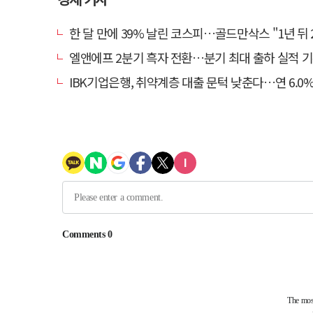
한 달 만에 39% 날린 코스피…골드만삭스 "1년 뒤 2배" 예상
엘앤에프 2분기 흑자 전환…분기 최대 출하 실적 
IBK기업은행, 취약계층 대출 문턱 낮춘다…연 6.0% 'i-ONE 햇살론 특례보증' 