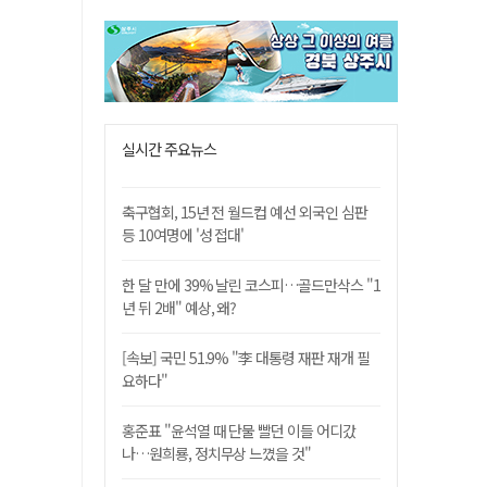
실시간 주요뉴스
축구협회, 15년 전 월드컵 예선 외국인 심판
등 10여명에 '성 접대'
한 달 만에 39% 날린 코스피…골드만삭스 "1
년 뒤 2배" 예상, 왜?
[속보] 국민 51.9% "李 대통령 재판 재개 필
요하다"
홍준표 "윤석열 때 단물 빨던 이들 어디갔
나…원희룡, 정치무상 느꼈을 것"