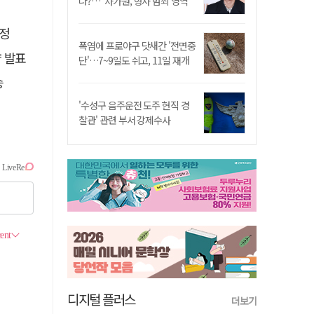
나?…"차가원, 형사 범죄 영역"
선정
폭염에 프로야구 닷새간 '전면중
략 발표
단'…7~9일도 쉬고, 11일 재개
승
'수성구 음주운전 도주 현직 경
찰관' 관련 부서 강제수사
디지털 플러스
더보기