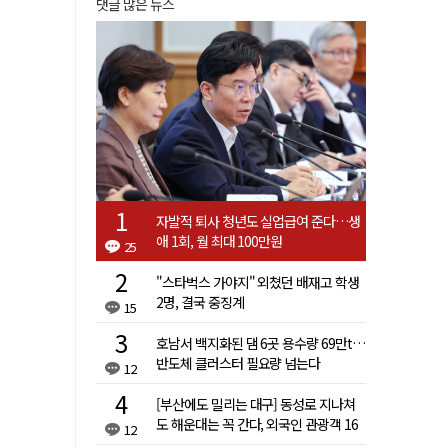
댓글 많은 뉴스
자발적 퇴사 청년도 실업급여 준다…생
애 1회, 월 최대 100만원
25
"스타벅스 가야지" 외쳤던 배재고 학생
2명, 결국 중징계
15
호남서 백지화된 댐 6곳 용수량 69만t…
반도체 클러스터 필요량 넘는다
12
[부산에도 밀리는 대구] 동성로 지나쳐
도 해운대는 꼭 간다, 외국인 관광객 16
12
배 차이