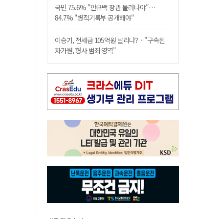
국민 75.6% "안규백 장관 물러나야"…
84.7% "병적기록부 공개해야"
이승기, 전세금 105억원 날리나?…"구속된
차가원, 형사 범죄 영역"