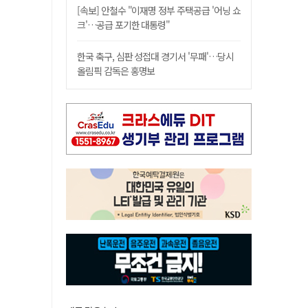
[속보] 안철수 "이재명 정부 주택공급 '어닝 쇼
크'…공급 포기한 대통령"
한국 축구, 심판 성접대 경기서 '무패'…당시
올림픽 감독은 홍명보