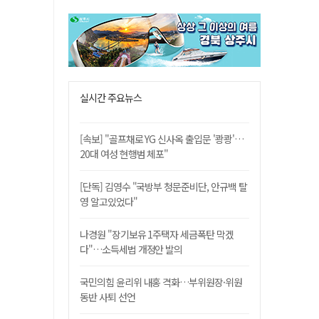
실시간 주요뉴스
[속보] "골프채로 YG 신사옥 출입문 '쾅쾅'…
20대 여성 현행범 체포"
[단독] 김영수 "국방부 청문준비단, 안규백 탈
영 알고있었다"
나경원 "장기보유 1주택자 세금폭탄 막겠
다"…소득세법 개정안 발의
국민의힘 윤리위 내홍 격화…부위원장·위원
동반 사퇴 선언