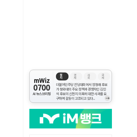
정
경
사
국
치
제
회
제
mWiz
0700
더불어민주당 전당대회에서 정청래 후보
가 청와대의 주요 정책과 경쟁자인 김민
AI 뉴스브리핑
석 후보의 신천지 의혹에 대한 사과를 요
→
구하며 갈등이 고조되고 있다...