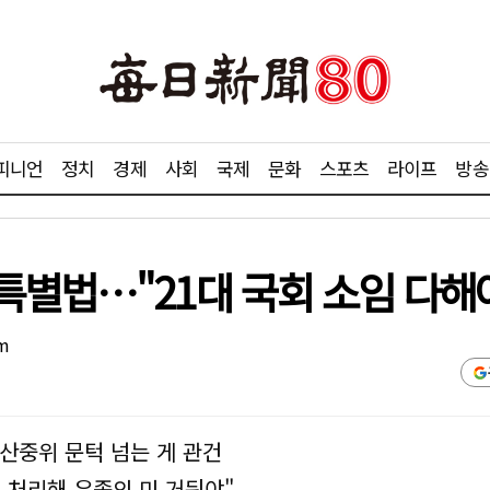
피니언
정치
경제
사회
국제
문화
스포츠
라이프
방송
특별법…"21대 국회 소임 다해
om
산중위 문턱 넘는 게 관건
법 처리해 유종의 미 거둬야"