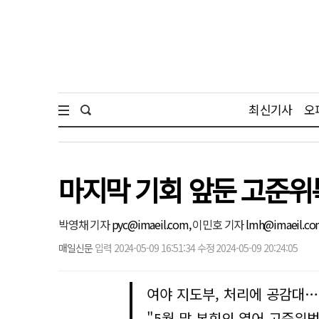
최신기사
오
마지막 기회 앞둔 고준위
박영채 기자
pyc@imaeil.com,
이민호 기자
lmh@imaeil.c
매일신문
입력 2024-05-09 16:51:34 수정 2024-05-09 20:24:05
여야 지도부, 처리에 공감대…
"5월 말 본회의 열어 고준위