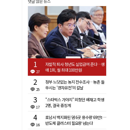
댓글 많은 뉴스
자발적 퇴사 청년도 실업급여 준다…생
애 1회, 월 최대 100만원
27
정부 느닷없는 농지 전수조사…농촌 들
쑤시는 '경자유전'의 칼날
25
"스타벅스 가야지" 외쳤던 배재고 학생
2명, 결국 중징계
17
호남서 백지화된 댐 6곳 용수량 69만t…
반도체 클러스터 필요량 넘는다
16