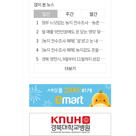
많이 본 뉴스
일간
주간
월간
정부 느닷없는 농지 전수조사…농촌 들쑤시는 '경자유전'의 칼날
월 매출 9천만원에도 문 닫는 영양 젖소농장… "일할 사람이 없어"
[농지 전수조사 폐해] '쌀 받고 논 내 준' 도지농 이제 어쩌나?
[농지 전수조사 폐해] 농지값도 흔들리나…"도지 막히면 헐값 매물 나올 수도"
경북 영천시, 9월부터 11월까지 반값 여행 혜택 제공
'솔리다임 IPO 추진설' SK하이닉스, 주가 9% 급락
더보기
국민 51.9% "李 대통령 재판 재개 필요하다"
[농지 전수조사 폐해] 실경작농·청년농 부담도 커진다
아쉬운 태클
TK신공항 참여 주저한 LH, 광주군공항 사업에는 앞장