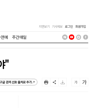
지면보기
기사제보
로그인
회원가입
·연예
주간매일
야"
가
가
구글 검색 선호 출처로 추가