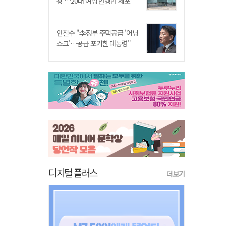
쾅'…20대 여성 현행범 체포"
안철수 "李정부 주택공급 '어닝
쇼크'…공급 포기한 대통령"
디지털 플러스
더보기