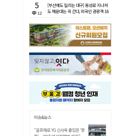
[부산에도 밀리는 대구] 동성로 지나쳐
도 해운대는 꼭 간다, 외국인 관광객 16
12
배 차이
이슈&뉴스
"골프채로 YG 신사옥 출입문 '쾅