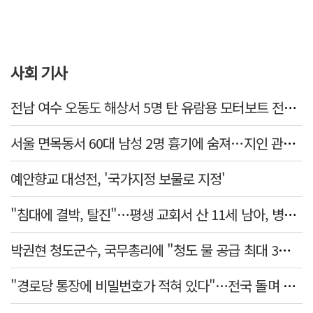
사회 기사
전남 여수 오동도 해상서 5명 탄 유람용 모터보트 전복…2명 숨져
서울 면목동서 60대 남성 2명 흉기에 숨져…지인 관계로 추정
예안향교 대성전, '국가지정 보물로 지정'
"침대에 결박, 탈진"…평생 교회서 산 11세 남아, 병원 이송 끝 숨져
박권현 청도군수, 국무총리에 "청도 물 공급 최대 3만t 늘려달라"
"경로당 통장에 비밀번호가 적혀 있다"…전국 돌며 경로당 13곳 턴 30대 구속