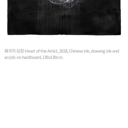
화가의 심장 Heart of the Artist, 2018, Chinese ink, drawing ink and
acrylic on hardboard, 130x130cm.