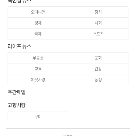
섹션별 뉴스
오피니언
정치
경제
사회
국제
스포츠
라이프 뉴스
부동산
문화
교육
건강
이웃사랑
동정
주간매일
고향사랑
구미