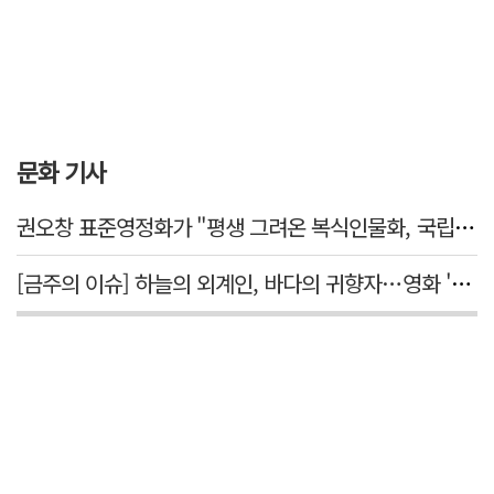
문화 기사
권오창 표준영정화가 "평생 그려온 복식인물화, 국립대구박물관에서 가치 있게 활용되길"
[금주의 이슈] 하늘의 외계인, 바다의 귀향자…영화 '호프'와 '오디세이'