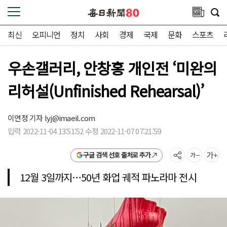
최신
오피니언
정치
사회
경제
국제
문화
스포츠
우손갤러리, 안창홍 개인전 ‘미완의
리허설(Unfinished Rehearsal)’
이연정 기자
lyj@imaeil.com
입력 2022-11-04 13:51:52 수정 2022-11-07 07:21:59
구글 검색 선호 출처로 추가
12월 3일까지…50년 화업 궤적 파노라마 전시