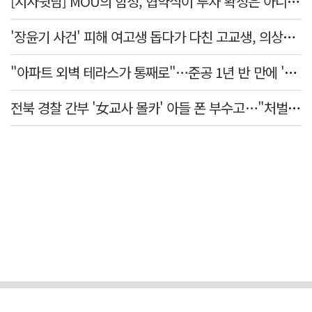
[시사뒷담] MOU의 함정, 협약식이 투자 확정은 아니긴 해
'장윤기 사건' 피해 여고생 돕다가 다친 고교생, 의상자 인정
"아파트 외벽 테라스가 통째로"…준공 1년 반 만에 '아찔 사고'
전북 경찰 간부 '女교사 몰카' 아들 폰 부수고…"처벌 못하는 사안" 내부망에 글