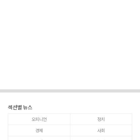
섹션별 뉴스
오피니언
정치
경제
사회