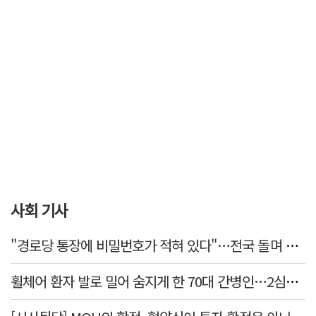
사회 기사
"경로당 통장에 비밀번호가 적혀 있다"…전국 돌며 경로당 13곳 턴 30대 구속
휠체어 환자 발로 밀어 숨지게 한 70대 간병인…2심도 집행유예