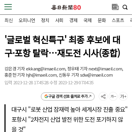
최신
오피니언
정치
사회
경제
국제
문화
스포츠
'글로벌 혁신특구' 최종 후보에 대
구·포항 탈락…재도전 시사(종합)
강은경 기자
ekkang@imaeil.com,
정우태 기자
next@imaeil.com,
홍준헌 기자
hjh@imaeil.com,
신동우 기자
sdw@imaeil.com
입력 2023-12-28 17:45:28 수정 2023-12-29 07:04:35
구글 검색 선호 출처로 추가
대구시 "로봇 산업 잠재력 높아 세계시장 진출 중요"
포항시 "2차전지 산업 발전 위한 도전 포기하지 않
을 것"