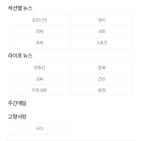
섹션별 뉴스
오피니언
정치
경제
사회
국제
스포츠
라이프 뉴스
부동산
문화
교육
건강
이웃사랑
동정
주간매일
고향사랑
구미