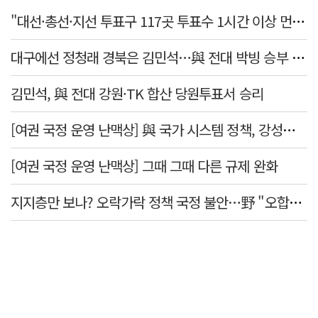
"대선·총선·지선 투표구 117곳 투표수 1시간 이상 먼저 입력"
대구에선 정청래 경북은 김민석…與 전대 박빙 승부 이어간다
김민석, 與 전대 강원·TK 합산 당원투표서 승리
[여권 국정 운영 난맥상] 與 국가 시스템 정책, 강성층 결집에 의존
[여권 국정 운영 난맥상] 그때 그때 다른 규제 완화
지지층만 보나? 오락가락 정책 국정 불안…野 "오합지졸"