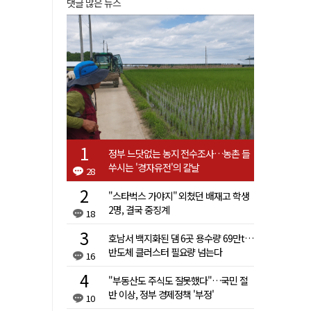
댓글 많은 뉴스
정부 느닷없는 농지 전수조사…농촌 들
쑤시는 '경자유전'의 칼날
28
"스타벅스 가야지" 외쳤던 배재고 학생
2명, 결국 중징계
18
호남서 백지화된 댐 6곳 용수량 69만t…
반도체 클러스터 필요량 넘는다
16
"부동산도 주식도 잘못했다"…국민 절
반 이상, 정부 경제정책 '부정'
10