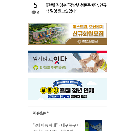
[단독] 김영수 "국방부 청문준비단, 안규
백 탈영 알고있었다"
9
이슈&뉴스
"3세 아동 학대"…대구 북구 어