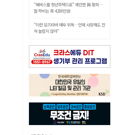
"폐버스를 청년주택으로" 제안한 與 황희…
딸 학비는 年 4200만원
"이란 모즈타바 매우 위독…언제 사망해도 전
혀 놀랍지 않아"