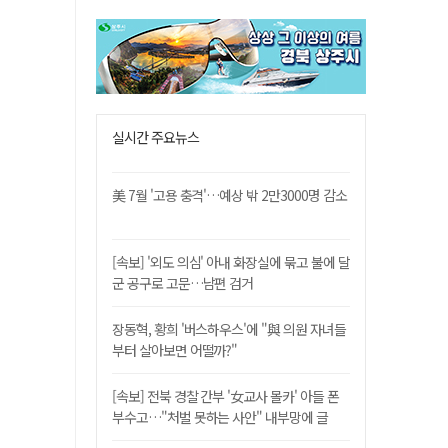
실시간 주요뉴스
美 7월 '고용 충격'…예상 밖 2만3000명 감소
[속보] '외도 의심' 아내 화장실에 묶고 불에 달
군 공구로 고문…남편 검거
장동혁, 황희 '버스하우스'에 "與 의원 자녀들
부터 살아보면 어떨까?"
[속보] 전북 경찰 간부 '女교사 몰카' 아들 폰
부수고…"처벌 못하는 사안" 내부망에 글