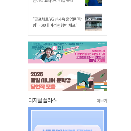
린이집 교사 2명 검찰 송치
"골프채로 YG 신사옥 출입문 '쾅
쾅'…20대 여성 현행범 체포"
디지털 플러스
더보기