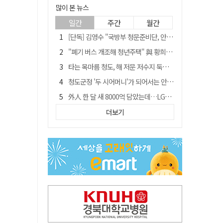
많이 본 뉴스
일간
주간
월간
[단독] 김영수 "국방부 청문준비단, 안규백 탈영 알고있었다"
"폐기 버스 개조해 청년주택" 與 황희…'딸 학비는 年 4200만원'
타는 목마름 청도, 해 저문 저수지 둑에 군수가 서 있었다
청도군정 '두 시어머니'가 되어서는 안된다
外人 한 달 새 8000억 담았는데…LG이노텍 목표주가는 왜 엇갈릴까
임시휴업 들어갔던 홈플러스 영주점, 7일 영업 재개…지하 1층만 운영
더보기
신세계사이먼, 대구 아울렛 토지매매 계약 체결… 사업 본궤도
SK하이닉스, 주당 375원 분기 배당 공시…"3분기 중 주주환원 방안 확정"
이의준 전 경북도 새마을봉사과장, 제28대 울릉군 부군수 취임
"상법개정해도 주주가 '봉'"…하이닉스 솔리다임 상장설에 술렁[개미와글와글]