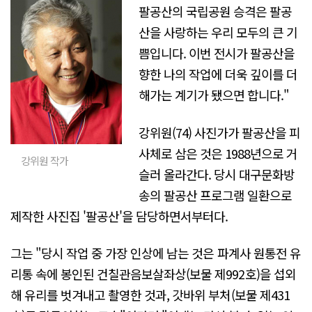
팔공산의 국립공원 승격은 팔공
산을 사랑하는 우리 모두의 큰 기
쁨입니다. 이번 전시가 팔공산을
향한 나의 작업에 더욱 깊이를 더
해가는 계기가 됐으면 합니다."
강위원(74) 사진가가 팔공산을 피
사체로 삼은 것은 1988년으로 거
강위원 작가
슬러 올라간다. 당시 대구문화방
송의 팔공산 프로그램 일환으로
제작한 사진집 '팔공산'을 담당하면서부터다.
그는 "당시 작업 중 가장 인상에 남는 것은 파계사 원통전 유
리통 속에 봉인된 건칠관음보살좌상(보물 제992호)을 섭외
해 유리를 벗겨내고 촬영한 것과, 갓바위 부처(보물 제431