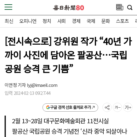
최신
오피니언
정치
사회
경제
국제
문화
스포츠
[전시속으로] 강위원 작가 “40년 가
까이 사진에 담아온 팔공산…국립
공원 승격 큰 기쁨”
이연정 기자
lyj@imaeil.com
입력 2024-02-13 09:27:44
구글 검색 선호 출처로 추가
2월 13~28일 대구문화예술회관 11전시실
팔공산 국립공원 승격 기념전 ‘신라 중악 되살아나