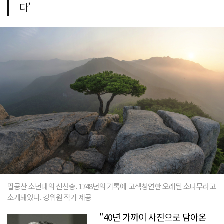
다’
팔공산 소년대의 신선송. 1748년의 기록에 고색창연한 오래된 소나무라고
소개돼있다. 강위원 작가 제공
"40년 가까이 사진으로 담아온