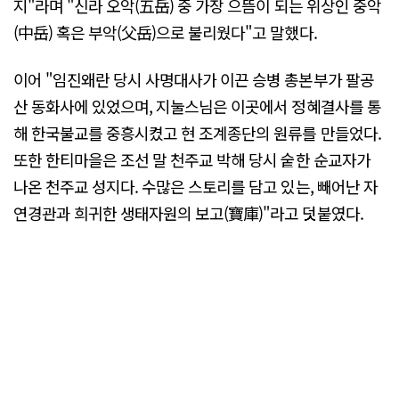
지"라며 "신라 오악(五岳) 중 가장 으뜸이 되는 위상인 중악
(中岳) 혹은 부악(父岳)으로 불리웠다"고 말했다.
이어 "임진왜란 당시 사명대사가 이끈 승병 총본부가 팔공
산 동화사에 있었으며, 지눌스님은 이곳에서 정혜결사를 통
해 한국불교를 중흥시켰고 현 조계종단의 원류를 만들었다.
또한 한티마을은 조선 말 천주교 박해 당시 숱한 순교자가
나온 천주교 성지다. 수많은 스토리를 담고 있는, 빼어난 자
연경관과 희귀한 생태자원의 보고(寶庫)"라고 덧붙였다.