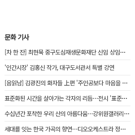
문화 기사
[차 한 잔] 최현묵 중구도심재생문화재단 신임 상임이사 "서문시장·경상감영 등 지역 자원 활용…문화의 일상화"
'인간시장' 김홍신 작가, 대구도서관서 특별 강연
[음읽남] 김광진의 화자들 上편 '주인공보다 마음을 쓴 사람'
표준화된 시간을 살아가는 각자의 리듬…전시 '표준시차'
수십년간 포착한 우리 산의 아름다움…강위원갤러리 '팔공·지리展' 개최
세대를 잇는 한국 가곡의 향연…디오오케스트라 정기연주회 '노래의 날개 위에'