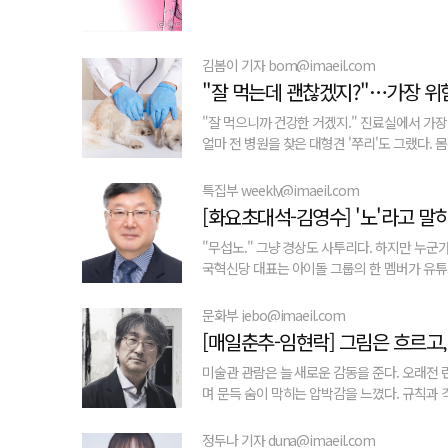
김봄이 기자 bom@imaeil.com
"잘 먹는데 괜찮겠지?"…가장 위
"잘 먹으니까 건강한 거겠지." 진료실에서 가장
얼마 전 병원을 찾은 대형견 '쭈리'도 그랬다. 몸무게
특집부 weekly@imaeil.com
[화요초대석-김영수] '노'라고 말
"무섭노." 그냥 경상도 사투리다. 하지만 누군
국혁신당 대표는 아이돌 그룹의 한 멤버가 유튜브 
문화부 jebo@imaeil.com
[매일춘추-임현락] 그림은 흐르고,
미술관 관람은 늘 새로운 감동을 준다. 오래전
며 문득 숨이 막히는 압박감을 느꼈다. 규칙과 격식
정두나 기자 duna@imaeil.com