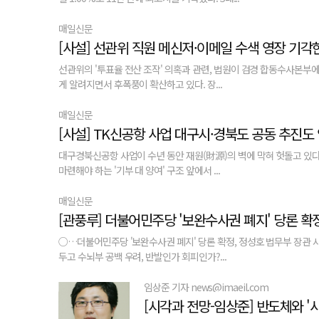
매일신문
[사설] 선관위 직원 메신저·이메일 수색 영장 기각한
선관위의 '투표율 전산 조작' 의혹과 관련, 법원이 검경 합동수사본부
게 알려지면서 후폭풍이 확산하고 있다. 장...
매일신문
[사설] TK신공항 사업 대구시·경북도 공동 추진도
대구경북신공항 사업이 수년 동안 재원(財源)의 벽에 막혀 헛돌고 있다
마련해야 하는 '기부 대 양여' 구조 앞에서 ...
매일신문
○…더불어민주당 '보완수사권 폐지' 당론 확정, 정성호 법무부 장관 
두고 수뇌부 공백 우려, 반발인가 회피인가?...
임상준 기자 news@imaeil.com
[시각과 전망-임상준] 반도체와 '