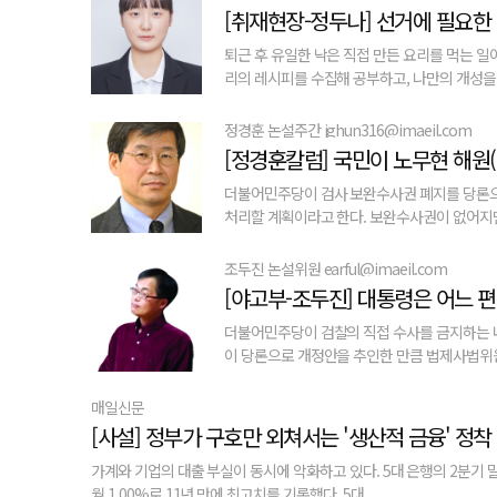
[취재현장-정두나] 선거에 필요한
퇴근 후 유일한 낙은 직접 만든 요리를 먹는 일
리의 레시피를 수집해 공부하고, 나만의 개성을 더
정경훈 논설주간 jghun316@imaeil.com
[정경훈칼럼] 국민이 노무현 해원
더불어민주당이 검사 보완수사권 폐지를 당론으
처리할 계획이라고 한다. 보완수사권이 없어지면 여
조두진 논설위원 earful@imaeil.com
[야고부-조두진] 대통령은 어느 
더불어민주당이 검찰의 직접 수사를 금지하는 내
이 당론으로 개정안을 추인한 만큼 법제사법위원회
매일신문
[사설] 정부가 구호만 외쳐서는 '생산적 금융' 정착
가계와 기업의 대출 부실이 동시에 악화하고 있다. 5대 은행의 2분기 말
월 1.00%로 11년 만에 최고치를 기록했다. 5대...