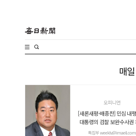
매일
오피니언
[새론새평-배종찬] 민심 내
대통령의 검찰 보완수사권
특집부 weekly@imaeil.com