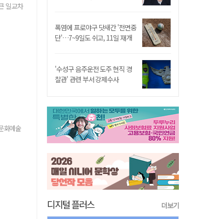
 큰 일교차
폭염에 프로야구 닷새간 '전면중
단'…7~9일도 쉬고, 11일 재개
'수성구 음주운전 도주 현직 경
찰관' 관련 부서 강제수사
·문화예술
디지털 플러스
더보기