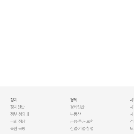
오늘 나는 혼자 죽었다. 아니 어쩌면 어제.
X세대들의 열정기록부
정치
경제
사
정치일반
경제일반
사
정부·청와대
부동산
사
국회·정당
금융·증권·보험
검
북한·국방
산업·기업·창업
보