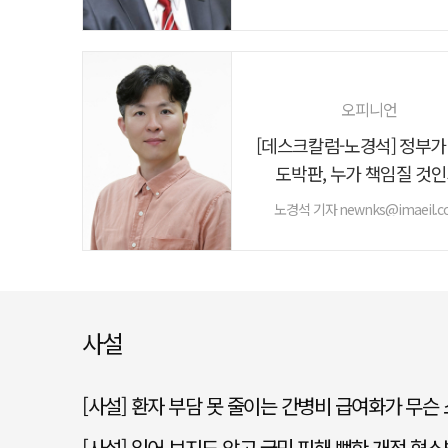
오피니언
[데스크칼럼-노경석] 정부가
도박판, 누가 책임질 것
노경석 기자 newnks@imaeil.c
사설
[사설] 환자 부담 못 줄이는 간병비 급여화가 무슨
[사설] 읽어 보지도 않고 국민 피해 뻔한 개정 형