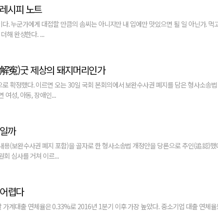
 레시피 노트
이다. 누군가에게 대접할 만큼의 솜씨는 아니지만 내 입에만 맛있으면 될 일 아닌가. 먹고
해 완성한다. ...
(解寃)굿 제상의 돼지머리인가
로 확정했다. 이르면 오는 30일 국회 본회의에서 보완수사권 폐지를 담은 형사소송법
성, 아동, 장애인...
편일까
용(보완수사권 폐지 포함)을 골자로 한 형사소송법 개정안을 당론으로 추인(追認)했
 심사를 거쳐 이르...
 어렵다
 가계대출 연체율은 0.33%로 2016년 1분기 이후 가장 높았다. 중소기업 대출 연체율