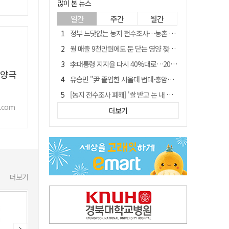
많이 본 뉴스
일간
주간
월간
정부 느닷없는 농지 전수조사…농촌 들쑤시는 '경자유전'의 칼날
월 매출 9천만원에도 문 닫는 영양 젖소농장… "일할 사람이 없어"
李대통령 지지율 다시 40%대로…20대는 18.8%p 급락
 양극
유승민 "尹 졸업한 서울대 법대·충암고도 없애야"…李 육사 통합 직격
[농지 전수조사 폐해] '쌀 받고 논 내 준' 도지농 이제 어쩌나?
.com
[농지 전수조사 폐해] 농지값도 흔들리나…"도지 막히면 헐값 매물 나올 수도"
더보기
지역활성화 펀드 9호…포항 AI 데이터센터에 6천억 투입
국민 51.9% "李 대통령 재판 재개 필요하다"
경북 영천시, 9월부터 11월까지 반값 여행 혜택 제공
아쉬운 태클
더보기