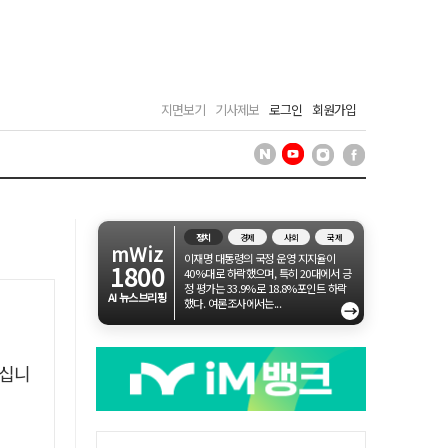
지면보기
기사제보
로그인
회원가입
정치
경제
사회
국제
mWiz
이재명 대통령의 국정 운영 지지율이
1800
40%대로 하락했으며, 특히 20대에서 긍
정 평가는 33.9%로 18.8%포인트 하락
AI 뉴스브리핑
했다. 여론조사에서는...
→
아십니