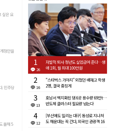
 싶은 요
 개정안을
자발적 퇴사 청년도 실업급여 준다…생
애 1회, 월 최대 100만원
26
"스타벅스 가야지" 외쳤던 배재고 학생
2명, 결국 중징계
다. 민주당
16
호남서 백지화된 댐 6곳 용수량 69만t…
반도체 클러스터 필요량 넘는다
13
[부산에도 밀리는 대구] 동성로 지나쳐
도 해운대는 꼭 간다, 외국인 관광객 16
12
도 올해 5
배 차이