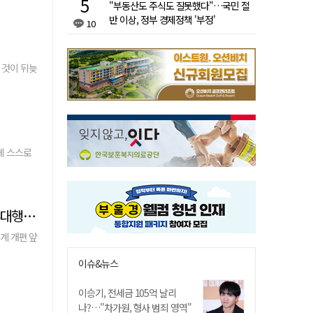
"부동산도 주식도 잘못했다"…국민 절
반 이상, 정부 경제정책 '부정'
10
 것이 뒤늦
체 스스로
[관풍루] 더불어민주당 '보완수사권 폐지' 당론 확정, 정성호 법무부 장관 사퇴 표명에 이어 구자현 검찰총장 직무대행도 사퇴 저울질
계 개편 앞
이슈&뉴스
이승기, 전세금 105억 날리
나?…"차가원, 형사 범죄 영역"