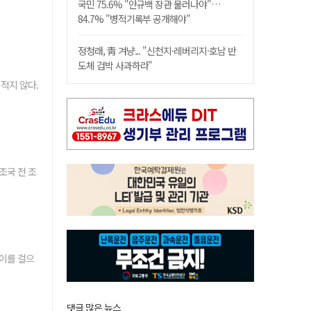
국민 75.6% "안규백 장관 물러나야"…
84.7% "병적기록부 공개해야"
정청래, 靑 겨냥... "신천지·레버리지·호남 반
도체 겁박 사과하라"
적지 않다.
조국 전 조
사이를 걸으
댓글 많은 뉴스