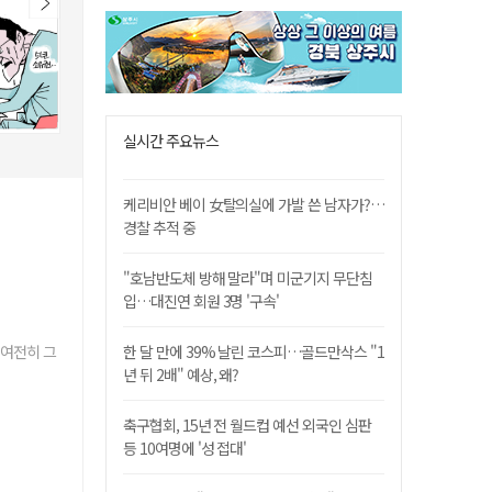
실시간 주요뉴스
케리비안 베이 女탈의실에 가발 쓴 남자가?…
경찰 추적 중
"호남반도체 방해 말라"며 미군기지 무단침
입…대진연 회원 3명 '구속'
 여전히 그
한 달 만에 39% 날린 코스피…골드만삭스 "1
년 뒤 2배" 예상, 왜?
축구협회, 15년 전 월드컵 예선 외국인 심판
등 10여명에 '성 접대'