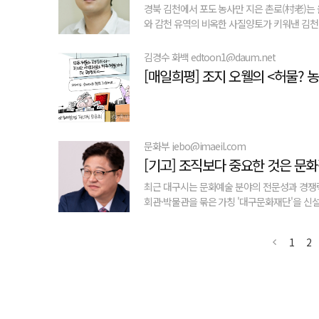
경북 김천에서 포도 농사만 지은 촌로(村老)는 
와 감천 유역의 비옥한 사질양토가 키워낸 김천 포
김경수 화백 edtoon1@daum.net
[매일희평] 조지 오웰의 <허물? 
문화부 jebo@imaeil.com
[기고] 조직보다 중요한 것은 문
최근 대구시는 문화예술 분야의 전문성과 경쟁
회관·박물관을 묶은 가칭 '대구문화재단'을 신설하
1
2