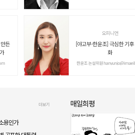
오피니언
 만든
[야고부-한윤조] 극심한 기후
인가
화
om
한윤조 논설위원 hanyunjo@imaeil
매일희평
더보기
 소용인가
소법 공포한 대통령