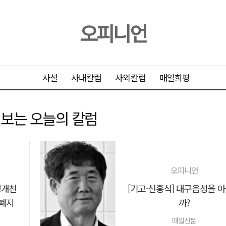
오피니언
사설
사내칼럼
사외칼럼
매일희평
 보는 오늘의 칼럼
오피니언
팽개친
[기고-신홍식] 대구읍성을 
 폐지
까?
매일신문