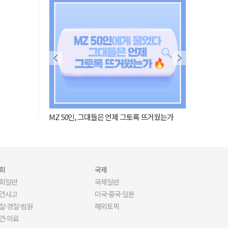
MZ 50인, 그대들은 언제 그토록 뜨거웠는가
사람이 된 AI,
회
국제
회일반
국제일반
건사고
미국·중국·일본
찰·경찰·법원
해외토픽
건·의료