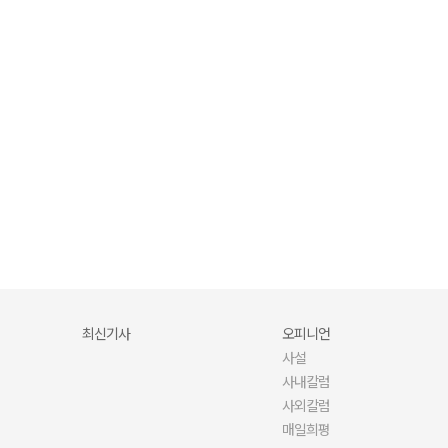
당신의 문해력·어휘력, 안녕하신가요?
최신기사
오피니언
사설
사내칼럼
사외칼럼
매일희평