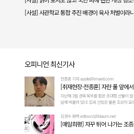
[사설] 사관학교 통합 추진 배경이 육사 처벌이라
오피니언 최신기사
전종훈 기자 apple@imaeil.com
[취재현장-전종훈] 자란 풀 앞에서
지난해 3월 경북 북부를 휩쓴 초대형 산불이 발
날에 머물러 있다. 집과 산림은 물론 조상의 묘까
김경수 화백 edtoon1@daum.net
[매일희평] 자꾸 튀어 나가는 조